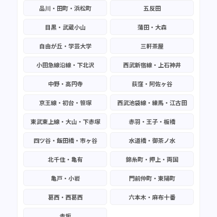
品川・田町・浜松町
五反田
目黒・武蔵小山
蒲田・大森
自由が丘・学芸大学
三軒茶屋
小田急線沿線・下北沢
西武新宿線・上石神井
中野・高円寺
荻窪・阿佐ヶ谷
京王線・初台・笹塚
西武池袋線・練馬・江古田
東武東上線・大山・下赤塚
赤羽・王子・板橋
四ツ谷・飯田橋・市ヶ谷
水道橋・御茶ノ水
北千住・亀有
錦糸町・押上・両国
亀戸・小岩
門前仲町・東陽町
葛西・西葛西
六本木・麻布十番
赤坂