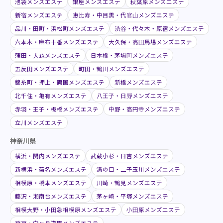
池袋メンズエステ
銀座メンズエステ
秋葉原メンズエステ
新宿メンズエステ
恵比寿・中目黒・代官山メンズエステ
品川・田町・浜松町メンズエステ
渋谷・代々木・原宿メンズエステ
六本木・麻布十番メンズエステ
大久保・高田馬場メンズエステ
蒲田・大森メンズエステ
日本橋・茅場町メンズエステ
五反田メンズエステ
町田・鶴川メンズエステ
錦糸町・押上・両国メンズエステ
新橋メンズエステ
北千住・亀有メンズエステ
八王子・日野メンズエステ
赤羽・王子・板橋メンズエステ
中野・高円寺メンズエステ
立川メンズエステ
神奈川県
横浜・関内メンズエステ
武蔵小杉・日吉メンズエステ
新横浜・菊名メンズエステ
溝の口・二子玉川メンズエステ
相模原・橋本メンズエステ
川崎・鶴見メンズエステ
藤沢・湘南台メンズエステ
茅ヶ崎・平塚メンズエステ
相模大野・小田急相模原メンズエステ
小田原メンズエステ
登戸・向ヶ丘遊園メンズエステ