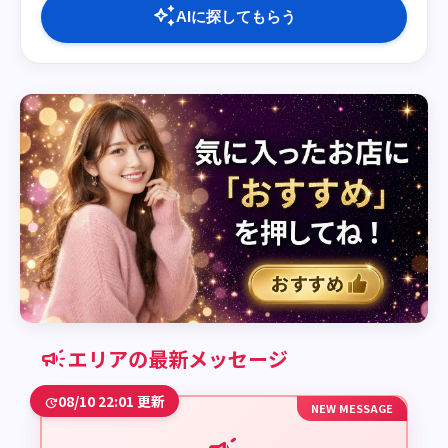
auto_awesome
AIに探してもらう
campaign
エリアの最新メッセージ
08/10 22:01 更新
update
NEW MESSAGE