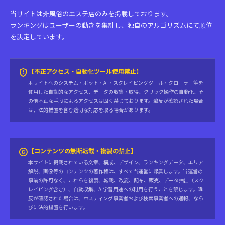
当サイトは非風俗のエステ店のみを掲載しております。
ランキングはユーザーの動きを集計し、独自のアルゴリズムにて順位
を決定しています。
gpp_maybe
【不正アクセス・自動化ツール使用禁止】
本サイトへのシステム・ボット・AI・スクレイピングツール・クローラー等を
使用した自動的なアクセス、データの収集・取得、クリック操作の自動化、そ
の他不正な手段によるアクセスは固く禁じております。違反が確認された場合
は、法的措置を含む適切な対応を取る場合があります。
copyright
【コンテンツの無断転載・複製の禁止】
本サイトに掲載されている文章、構成、デザイン、ランキングデータ、エリア
解説、画像等のコンテンツの著作権は、すべて当運営に帰属します。当運営の
事前の許可なく、これらを複製、転載、改変、配布、販売、データ抽出（スク
レイピング含む）、自動収集、AI学習用途への利用を行うことを禁じます。違
反が確認された場合は、ホスティング事業者および検索事業者への通報、なら
びに法的措置を行います。