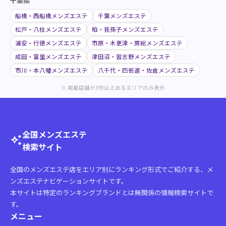
千葉県
船橋・西船橋メンズエステ
千葉メンズエステ
松戸・八柱メンズエステ
柏・我孫子メンズエステ
浦安・行徳メンズエステ
市原・木更津・房総メンズエステ
成田・富里メンズエステ
津田沼・習志野メンズエステ
市川・本八幡メンズエステ
八千代・四街道・佐倉メンズエステ
※ 掲載店舗が3件以上あるエリアのみ表示
全国メンズエステ
auto_awesome
検索サイト
全国のメンズエステ店をエリア別にランキング形式でご紹介する、メ
ンズエステナビゲーションサイトです。
本サイトは特定のランキングブランドとは無関係の情報検索サイトで
す。
メニュー