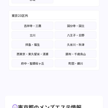
東京23区外
吉祥寺・三鷹
国分寺・国立
立川
八王子・日野
拝島・福生
久米川・秋津
西東京・東久留米・清瀬
調布・千歳烏山
府中・聖蹟桜ヶ丘
町田・鶴川
東京都のメンズエステ情報
info