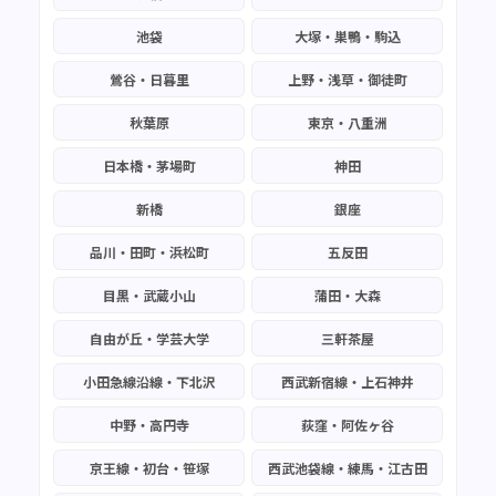
池袋
大塚・巣鴨・駒込
鶯谷・日暮里
上野・浅草・御徒町
秋葉原
東京・八重洲
日本橋・茅場町
神田
新橋
銀座
品川・田町・浜松町
五反田
目黒・武蔵小山
蒲田・大森
自由が丘・学芸大学
三軒茶屋
小田急線沿線・下北沢
西武新宿線・上石神井
中野・高円寺
荻窪・阿佐ヶ谷
京王線・初台・笹塚
西武池袋線・練馬・江古田