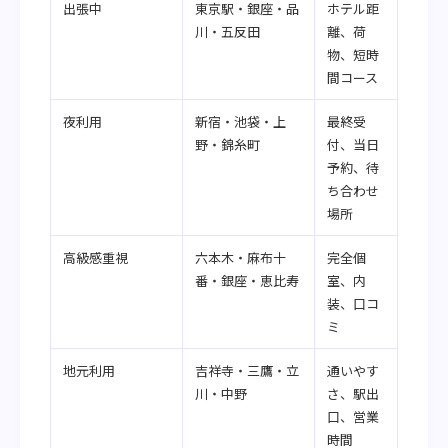
出張中
東京駅・銀座・品
ホテル距
川・五反田
離、荷
物、短時
間コース
夜利用
新宿・池袋・上
最終受
野・錦糸町
付、当日
予約、待
ち合わせ
場所
高級感重視
六本木・麻布十
完全個
番・銀座・恵比寿
室、内
装、口コ
ミ
地元利用
吉祥寺・三鷹・立
通いやす
川・中野
さ、駅出
口、営業
時間