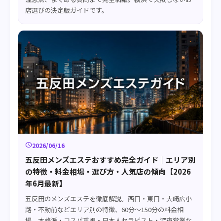
店選びの決定版ガイドです。
schedule
2026/06/16
五反田メンズエステおすすめ完全ガイド｜エリア別
の特徴・料金相場・選び方・人気店の傾向【2026
年6月最新】
五反田のメンズエステを徹底解説。西口・東口・大崎広小
路・不動前などエリア別の特徴、60分〜150分の料金相
場、本格派・コスパ重視・日本人セラピスト・深夜営業な