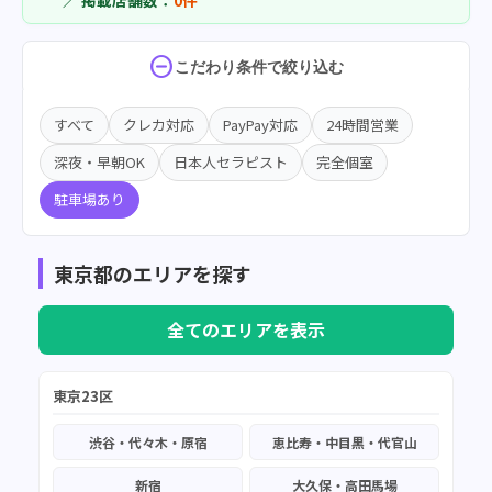
／ 掲載店舗数：
0件
do_not_disturb_on
こだわり条件で絞り込む
すべて
クレカ対応
PayPay対応
24時間営業
深夜・早朝OK
日本人セラピスト
完全個室
駐車場あり
東京都のエリアを探す
全てのエリアを表示
東京23区
渋谷・代々木・原宿
恵比寿・中目黒・代官山
新宿
大久保・高田馬場