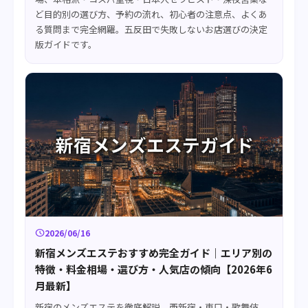
ど目的別の選び方、予約の流れ、初心者の注意点、よくあ
る質問まで完全網羅。五反田で失敗しないお店選びの決定
版ガイドです。
schedule
2026/06/16
新宿メンズエステおすすめ完全ガイド｜エリア別の
特徴・料金相場・選び方・人気店の傾向【2026年6
月最新】
新宿のメンズエステを徹底解説。西新宿・東口・歌舞伎