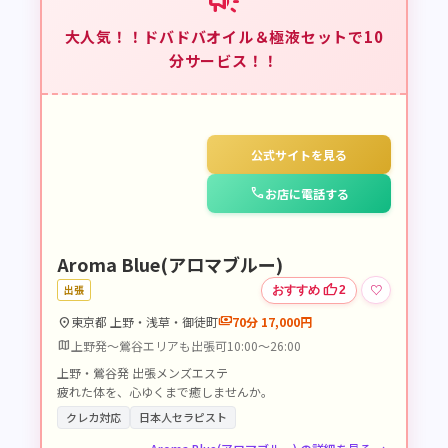
campaign
大人気！！ドバドバオイル＆極液セットで10
分サービス！！
公式サイトを見る
call
お店に電話する
Aroma Blue(アロマブルー)
thumb_up
♡
出張
おすすめ
2
payments
東京都 上野・浅草・御徒町
70分 17,000円
location_on
map
上野発～鶯谷エリアも出張可10:00～26:00
上野・鶯谷発 出張メンズエステ
疲れた体を、心ゆくまで癒しませんか。
クレカ対応
日本人セラピスト