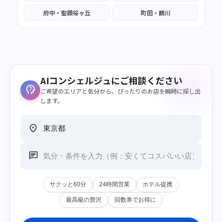
府中・聖蹟桜ヶ丘
町田・鶴川
AIコンシェルジュにご相談ください
psychology_alt
ご希望のエリアと気分から、ぴったりのお店を瞬時に探し出
します。
location_on
chat
サクッと60分
24時間営業
ホテル提携
最高級の贅沢
回数券でお得に