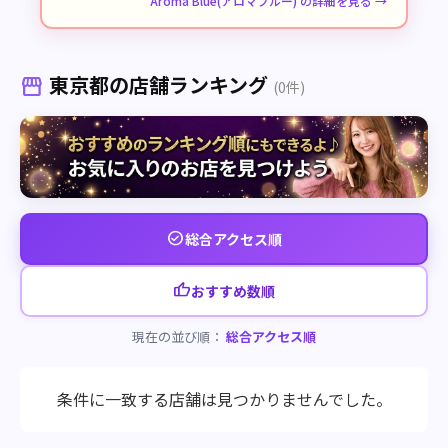
Aroma Blue(アロマブルー) の詳細を見る →
東京都の店舗ランキング
storefront
(0件)
check_circle
総合アクセス順
thumb_up
おすすめ数順
現在の並び順：
総合アクセス順
条件に一致する店舗は見つかりませんでした。