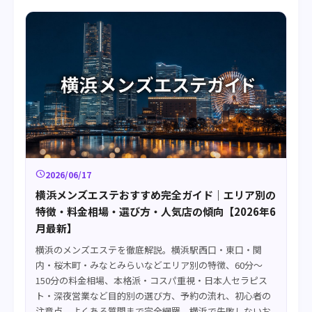
schedule
2026/06/17
横浜メンズエステおすすめ完全ガイド｜エリア別の
特徴・料金相場・選び方・人気店の傾向【2026年6
月最新】
横浜のメンズエステを徹底解説。横浜駅西口・東口・関
内・桜木町・みなとみらいなどエリア別の特徴、60分〜
150分の料金相場、本格派・コスパ重視・日本人セラピス
ト・深夜営業など目的別の選び方、予約の流れ、初心者の
注意点、よくある質問まで完全網羅。横浜で失敗しないお