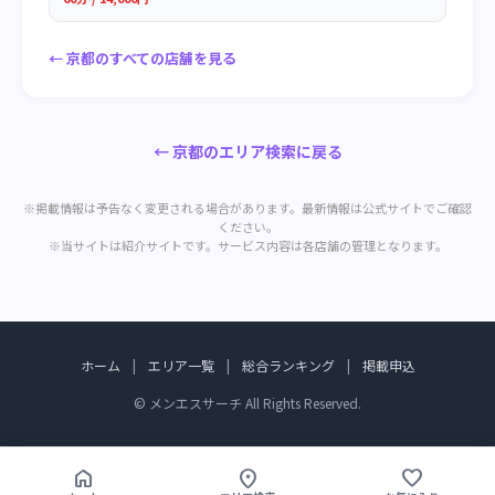
← 京都のすべての店舗を見る
← 京都のエリア検索に戻る
※掲載情報は予告なく変更される場合があります。最新情報は公式サイトでご確認
ください。
※当サイトは紹介サイトです。サービス内容は各店舗の管理となります。
ホーム
|
エリア一覧
|
総合ランキング
|
掲載申込
© メンエスサーチ All Rights Reserved.
home
location_on
favorite