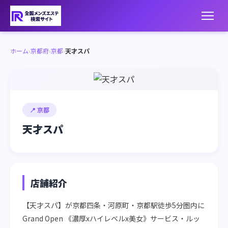
ホーム
›
京都府
›
京都
›
天才スパ
📍 京都
天才スパ
店舗紹介
【天才スパ】が京都四条・河原町・京都駅徒歩5分圏内に
Grand Open 《濃厚xハイレベルx美女》サービス・ルッ