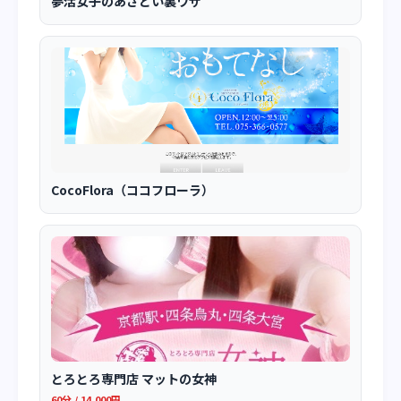
夢活女子のあざとい裏ワザ
CocoFlora（ココフローラ）
とろとろ専門店 マットの女神
60分 / 14,000円