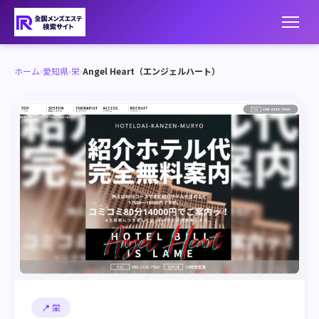
ホーム
›
愛知県
›
栄
›
Angel Heart（エンジェルハート）
📍 栄