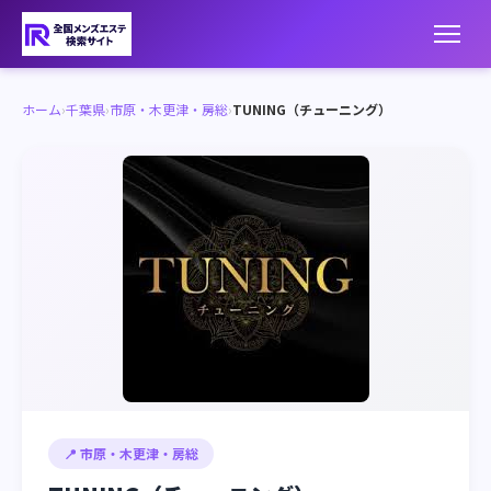
ホーム
›
千葉県
›
市原・木更津・房総
›
TUNING（チューニング）
📍 市原・木更津・房総