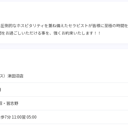
現！圧倒的なホスピタリティを兼ね備えたセラピストが皆様に至極の時間
間をお過ごしいただける事を、強くお約束いたします！！
シス）津田沼店
円
沼・習志野
分 11:00翌 05:00