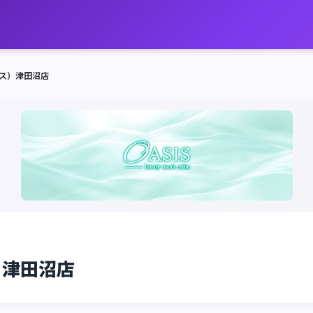
シス）津田沼店
）津田沼店