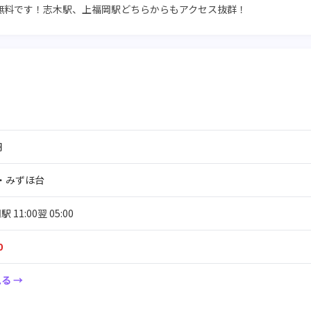
無料です！志木駅、上福岡駅どちらからもアクセス抜群！
円
・みずほ台
11:00翌 05:00
0
る →