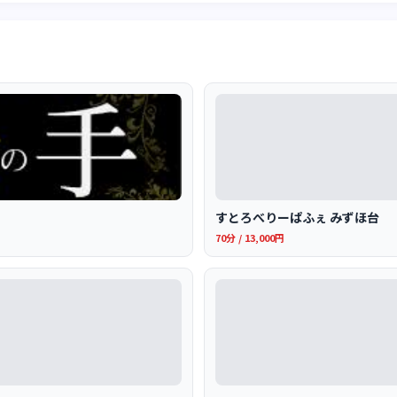
すとろべりーぱふぇ みずほ台
70分 / 13,000円