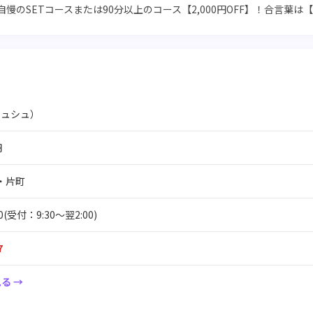
慢のSETコースまたは90分以上のコース【2,000円OFF】！合言葉は
（シュシュ）
円
・片町
00(受付：9:30～翌2:00)
7
る →