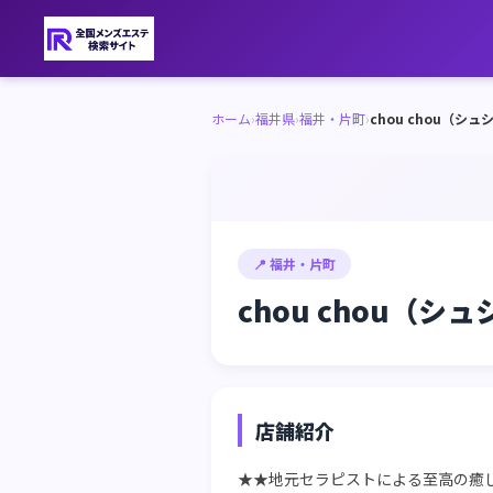
ホーム
›
福井県
›
福井・片町
›
chou chou（シュ
📍 福井・片町
chou chou（シ
店舗紹介
★★地元セラピストによる至高の癒