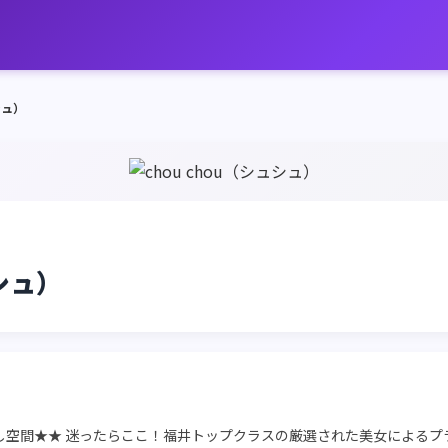
シュ）
ュシュ）
し空間★★ 迷ったらここ！福井トップクラスの厳選された美女によるプ