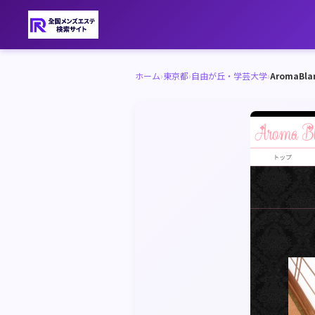
ホーム
›
東京都
›
自由が丘・学芸大学
›
AromaBl