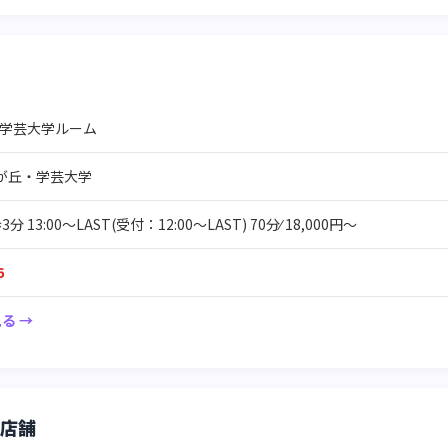
ca 学芸大学ルーム
が丘・学芸大学
13:00～LAST(受付：12:00～LAST) 70分⁄ 18,000円～
6
る →
店舗