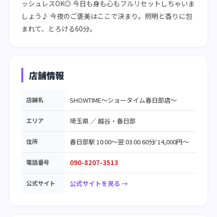
ッシュレスOK◎ 今日も身も心もフルリセットしちゃいま
しょう♪ 今夜のご褒美はここで決まり。照明と香りに包
まれて、とろける60分。
店舗情報
店舗名
SHOWTIME～ショータイム春日部店～
エリア
埼玉県
／
越谷・春日部
住所
春日部駅 10:00～翌 03:00 60分⁄ 14,000円～
電話番号
090-8207-3513
公式サイト
公式サイトを見る →