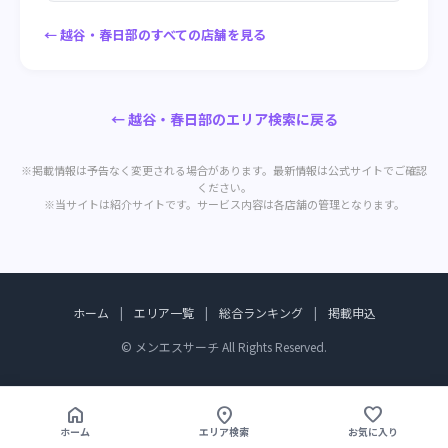
← 越谷・春日部のすべての店舗を見る
← 越谷・春日部のエリア検索に戻る
※掲載情報は予告なく変更される場合があります。最新情報は公式サイトでご確認
ください。
※当サイトは紹介サイトです。サービス内容は各店舗の管理となります。
ホーム
|
エリア一覧
|
総合ランキング
|
掲載申込
© メンエスサーチ All Rights Reserved.
home
location_on
favorite
ホーム
エリア検索
お気に入り