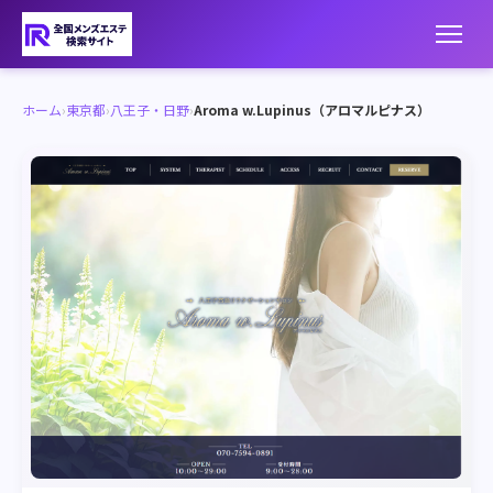
ホーム
›
東京都
›
八王子・日野
›
Aroma w.Lupinus（アロマルピナス）