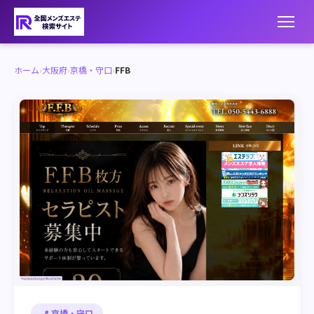
ホーム
›
大阪府
›
京橋・守口
›
FFB
📍 京橋・守口