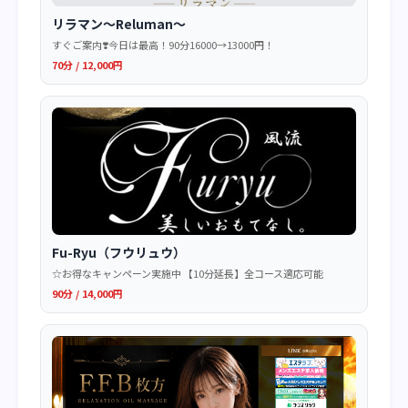
リラマン～Reluman～
すぐご案内❣️今日は最高！90分16000→13000円！
70分 / 12,000円
Fu-Ryu（フウリュウ）
☆お得なキャンペーン実施中 【10分延長】全コース適応可能
90分 / 14,000円