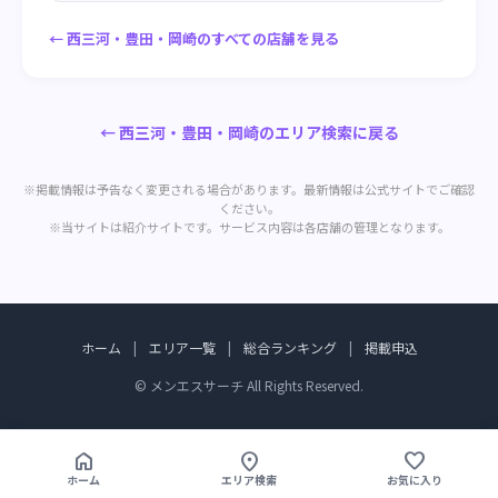
← 西三河・豊田・岡崎のすべての店舗を見る
← 西三河・豊田・岡崎のエリア検索に戻る
※掲載情報は予告なく変更される場合があります。最新情報は公式サイトでご確認
ください。
※当サイトは紹介サイトです。サービス内容は各店舗の管理となります。
ホーム
|
エリア一覧
|
総合ランキング
|
掲載申込
© メンエスサーチ All Rights Reserved.
home
location_on
favorite
ホーム
エリア検索
お気に入り