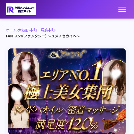
ホーム
›
大阪府
›
本町・堺筋本町
›
FANTASY(ファンタジー) ～ユメノセカイヘ～