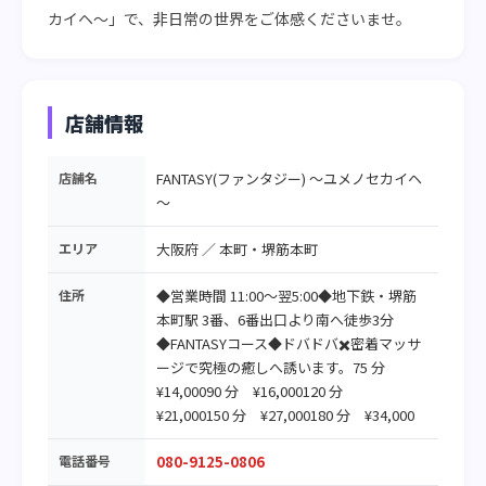
カイヘ〜」で、非日常の世界をご体感くださいませ。
店舗情報
店舗名
FANTASY(ファンタジー) ～ユメノセカイヘ
～
エリア
大阪府
／
本町・堺筋本町
住所
◆営業時間 11:00～翌5:00◆地下鉄・堺筋
本町駅 3番、6番出口より南へ徒歩3分
◆FANTASYコース◆ドバドバ✖️密着マッサ
ージで究極の癒しへ誘います。75 分
¥14,00090 分 ¥16,000120 分
¥21,000150 分 ¥27,000180 分 ¥34,000
電話番号
080-9125-0806