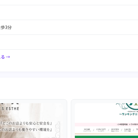
歩3分
る →