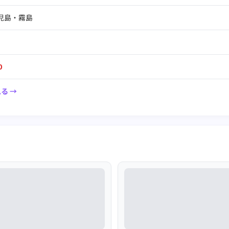
児島・霧島
0
る →