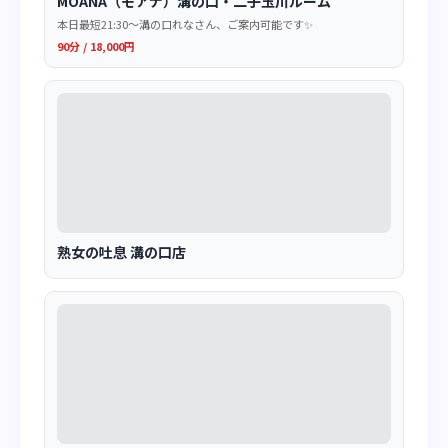
MOANA（モアナ）溝の口・二子玉川ルーム
本日最短21:30〜溝の口れなさん、ご案内可能です✨
90分 / 18,000円
熟女の吐息 溝の口店