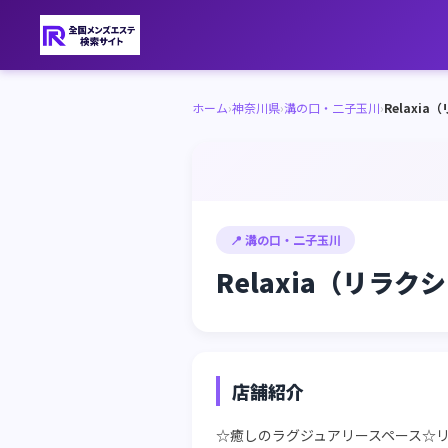
ホーム
›
神奈川県
›
溝の口・二子玉川
›
Relaxi
📍 溝の口・二子玉川
Relaxia（リラク
店舗紹介
☆癒しのラグジュアリースペース☆