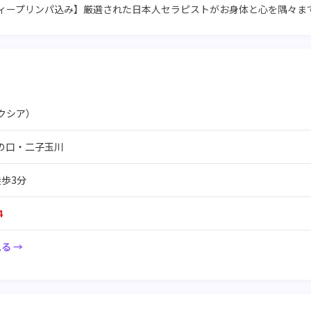
円【ディープリンパ込み】厳選された日本人セラピストがお身体と心を隅々ま
ラクシア）
の口・二子玉川
歩3分
4
る →