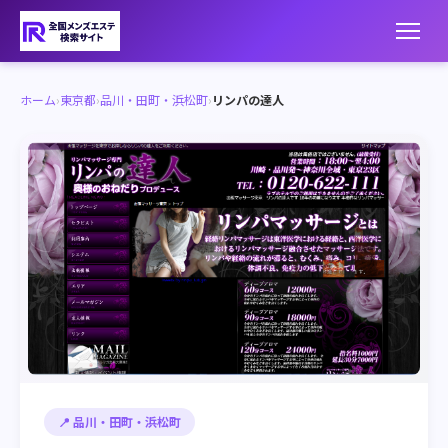
ホーム
›
東京都
›
品川・田町・浜松町
›
リンパの達人
📍 品川・田町・浜松町