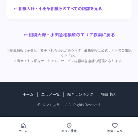
← 相模大野・小田急相模原のすべての店舗を見る
← 相模大野・小田急相模原のエリア検索に戻る
※掲載情報は予告なく変更される場合があります。最新情報は公式サイトでご確認
ください。
※当サイトは紹介サイトです。サービス内容は各店舗の管理となります。
ホーム
|
エリア一覧
|
総合ランキング
|
掲載申込
© メンエスサーチ All Rights Reserved.
home
location_on
favorite
ホーム
エリア検索
お気に入り