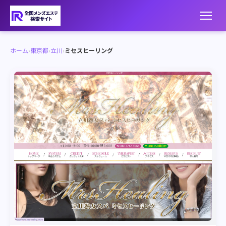
ホーム
›
東京都
›
立川
›
ミセスヒーリング