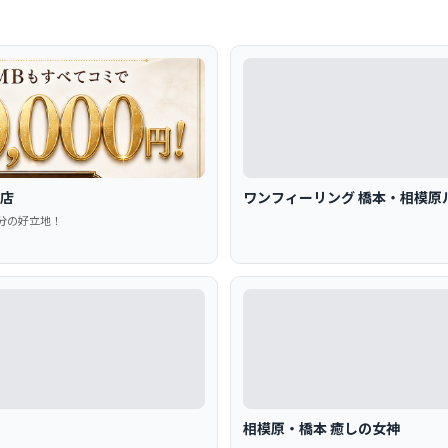
田店
ワンフィーリング 橋本・相模原
分の好立地！
相模原・橋本 癒しの女神