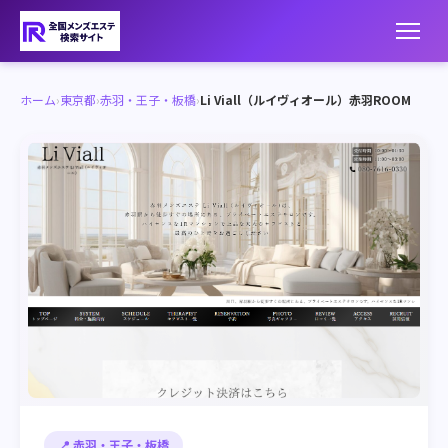
ホーム
›
東京都
›
赤羽・王子・板橋
›
Li Viall（ルイヴィオール）赤羽ROOM
📍 赤羽・王子・板橋