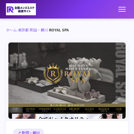
ホーム
›
東京都
›
町田・鶴川
›
ROYAL SPA
📍 町田・鶴川