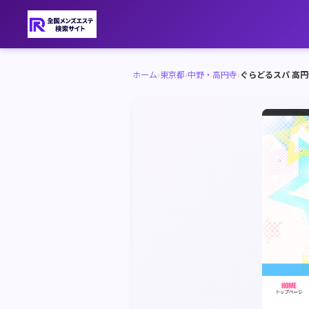
ホーム
›
東京都
›
中野・高円寺
›
ぐらどるスパ 高