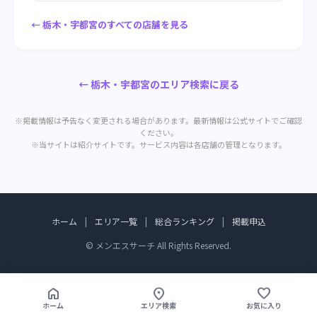
← 栃木・宇都宮のすべての店舗を見る
← 栃木・宇都宮のエリア検索に戻る
※掲載情報は予告なく変更される場合があります。最新情報は公式サイトでご確認
ください。
※当サイトは紹介サイトです。サービス内容は各店舗の管理となります。
ホーム
|
エリア一覧
|
総合ランキング
|
掲載申込
© メンエスサーチ All Rights Reserved.
home
location_on
favorite
ホーム
エリア検索
お気に入り