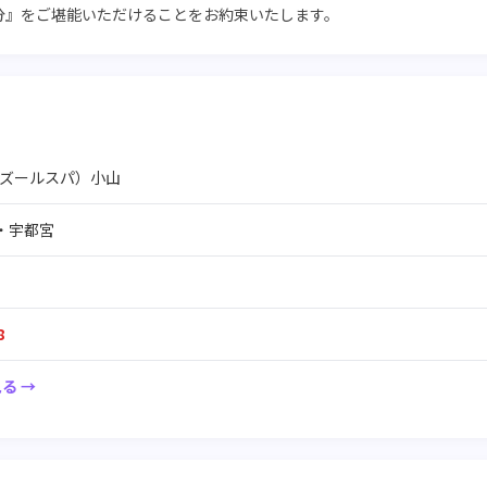
分』をご堪能いただけることをお約束いたします。
a（アズールスパ）小山
・宇都宮
8
る →