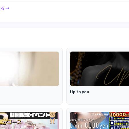
る →
Up to you