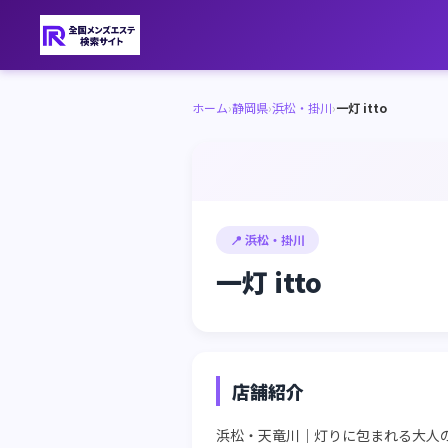
ホーム
›
静岡県
›
浜松・掛川
›
一灯 itto
📍 浜松・掛川
一灯 itto
店舗紹介
浜松・天竜川｜灯りに包まれる大人