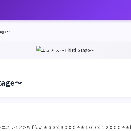
age～
tage～
ンエスライフのお手伝い ★６０分８０００円★１００分１２０００円★