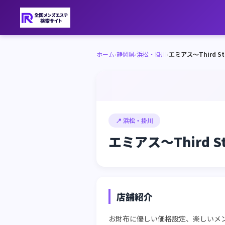
ホーム
›
静岡県
›
浜松・掛川
›
エミアス～Third St
📍 浜松・掛川
エミアス～Third S
店舗紹介
お財布に優しい価格設定、楽しいメ