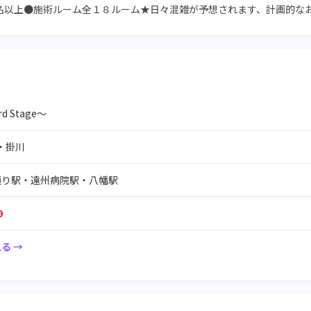
名以上●施術ルーム全１８ルーム★日々混雑が予想されます、計画的な
 Stage～
・掛川
通り駅・遠州病院駅・八幡駅
9
る →