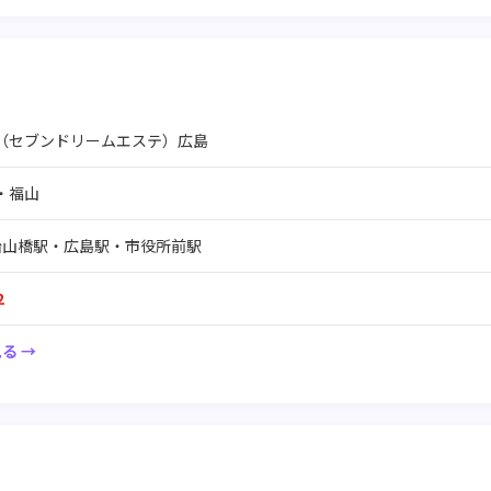
Este（セブンドリームエステ）広島
・福山
治山橋駅・広島駅・市役所前駅
2
る →