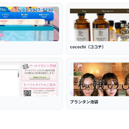
cocochi（ココチ）
プランタン池袋