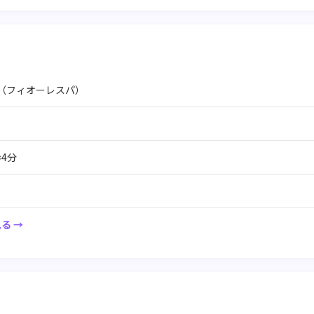
Spa（フィオーレスパ）
4分
る →