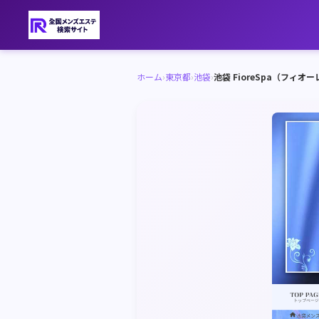
ホーム
›
東京都
›
池袋
›
池袋 FioreSpa（フィオ