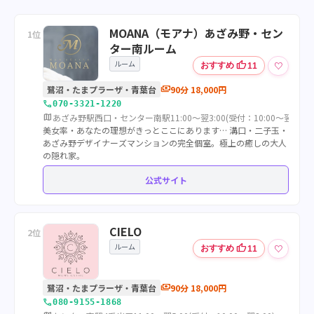
MOANA（モアナ）あざみ野・セン
1位
ター南ルーム
ルーム
thumb_up
♡
おすすめ
11
payments
鷺沼・たまプラーザ・青葉台
90分 18,000円
call
070-3321-1220
map
あざみ野駅西口・センター南駅11:00～翌3:00(受付：10:00～翌2:00)
美女率・あなたの理想がきっとここにあります… 溝口・二子玉・
あざみ野デザイナーズマンションの完全個室。極上の癒しの大人
の隠れ家。
公式サイト
CIELO
2位
ルーム
thumb_up
♡
おすすめ
11
payments
鷺沼・たまプラーザ・青葉台
90分 18,000円
call
080-9155-1868