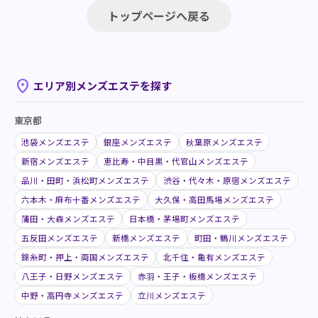
トップページへ戻る
place
エリア別メンズエステを探す
東京都
池袋メンズエステ
銀座メンズエステ
秋葉原メンズエステ
新宿メンズエステ
恵比寿・中目黒・代官山メンズエステ
品川・田町・浜松町メンズエステ
渋谷・代々木・原宿メンズエステ
六本木・麻布十番メンズエステ
大久保・高田馬場メンズエステ
蒲田・大森メンズエステ
日本橋・茅場町メンズエステ
五反田メンズエステ
新橋メンズエステ
町田・鶴川メンズエステ
錦糸町・押上・両国メンズエステ
北千住・亀有メンズエステ
八王子・日野メンズエステ
赤羽・王子・板橋メンズエステ
中野・高円寺メンズエステ
立川メンズエステ