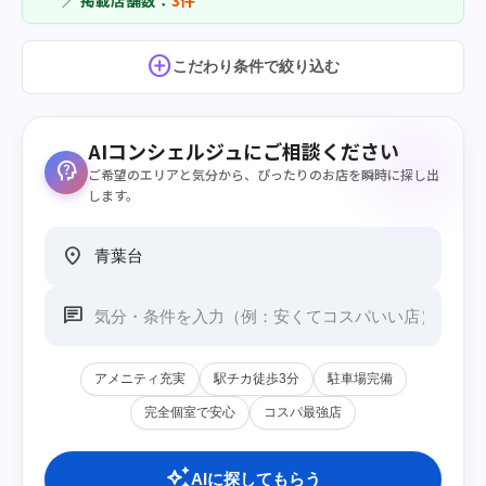
／ 掲載店舗数：
3件
add_circle
こだわり条件で絞り込む
AIコンシェルジュにご相談ください
psychology_alt
ご希望のエリアと気分から、ぴったりのお店を瞬時に探し出
します。
location_on
chat
アメニティ充実
駅チカ徒歩3分
駐車場完備
完全個室で安心
コスパ最強店
auto_awesome
AIに探してもらう