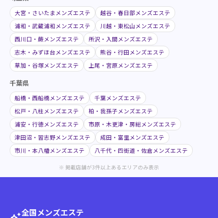
大宮・さいたまメンズエステ
越谷・春日部メンズエステ
浦和・武蔵浦和メンズエステ
川越・東松山メンズエステ
西川口・蕨メンズエステ
所沢・入間メンズエステ
志木・みずほ台メンズエステ
熊谷・行田メンズエステ
草加・谷塚メンズエステ
上尾・宮原メンズエステ
千葉県
船橋・西船橋メンズエステ
千葉メンズエステ
松戸・八柱メンズエステ
柏・我孫子メンズエステ
浦安・行徳メンズエステ
市原・木更津・房総メンズエステ
津田沼・習志野メンズエステ
成田・富里メンズエステ
市川・本八幡メンズエステ
八千代・四街道・佐倉メンズエステ
※ 掲載店舗が3件以上あるエリアのみ表示
全国メンズエステ