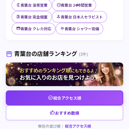
nightlight
schedule
青葉台 深夜営業
青葉台 24時間営業
meeting_room
person
青葉台 完全個室
青葉台 日本人セラピスト
credit_card
shower
青葉台 クレカ対応
青葉台 シャワー完備
青葉台の店舗ランキング
storefront
(3件)
check_circle
総合アクセス順
thumb_up
おすすめ数順
現在の並び順：
総合アクセス順