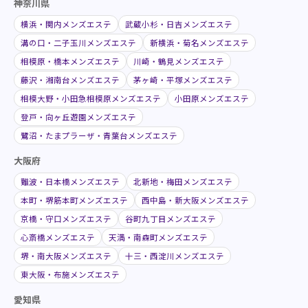
神奈川県
横浜・関内メンズエステ
武蔵小杉・日吉メンズエステ
溝の口・二子玉川メンズエステ
新横浜・菊名メンズエステ
相模原・橋本メンズエステ
川崎・鶴見メンズエステ
藤沢・湘南台メンズエステ
茅ヶ崎・平塚メンズエステ
相模大野・小田急相模原メンズエステ
小田原メンズエステ
登戸・向ヶ丘遊園メンズエステ
鷺沼・たまプラーザ・青葉台メンズエステ
大阪府
難波・日本橋メンズエステ
北新地・梅田メンズエステ
本町・堺筋本町メンズエステ
西中島・新大阪メンズエステ
京橋・守口メンズエステ
谷町九丁目メンズエステ
心斎橋メンズエステ
天満・南森町メンズエステ
堺・南大阪メンズエステ
十三・西淀川メンズエステ
東大阪・布施メンズエステ
愛知県