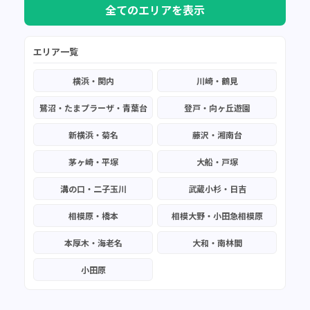
全てのエリアを表示
エリア一覧
横浜・関内
川崎・鶴見
鷺沼・たまプラーザ・青葉台
登戸・向ヶ丘遊園
新横浜・菊名
藤沢・湘南台
茅ヶ崎・平塚
大船・戸塚
溝の口・二子玉川
武蔵小杉・日吉
相模原・橋本
相模大野・小田急相模原
本厚木・海老名
大和・南林間
小田原