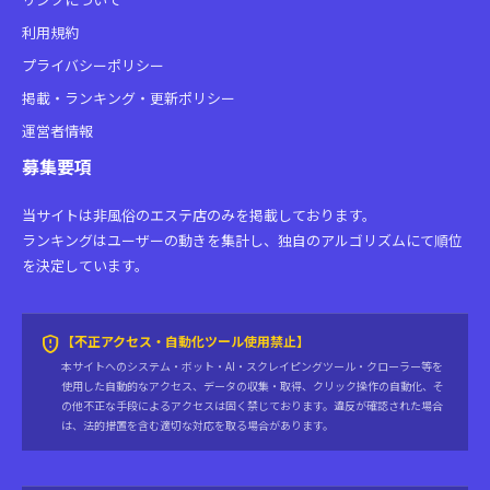
利用規約
プライバシーポリシー
掲載・ランキング・更新ポリシー
運営者情報
募集要項
当サイトは非風俗のエステ店のみを掲載しております。
ランキングはユーザーの動きを集計し、独自のアルゴリズムにて順位
を決定しています。
gpp_maybe
【不正アクセス・自動化ツール使用禁止】
本サイトへのシステム・ボット・AI・スクレイピングツール・クローラー等を
使用した自動的なアクセス、データの収集・取得、クリック操作の自動化、そ
の他不正な手段によるアクセスは固く禁じております。違反が確認された場合
は、法的措置を含む適切な対応を取る場合があります。