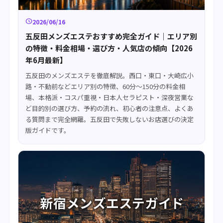
schedule
2026/06/16
五反田メンズエステおすすめ完全ガイド｜エリア別
の特徴・料金相場・選び方・人気店の傾向【2026
年6月最新】
五反田のメンズエステを徹底解説。西口・東口・大崎広小
路・不動前などエリア別の特徴、60分〜150分の料金相
場、本格派・コスパ重視・日本人セラピスト・深夜営業な
ど目的別の選び方、予約の流れ、初心者の注意点、よくあ
る質問まで完全網羅。五反田で失敗しないお店選びの決定
版ガイドです。