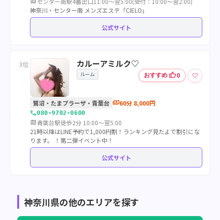
map
センター南駅4番出口11:00～翌5:00(受付：10:00～翌2:00)
神奈川・センター南 メンズエステ「CIELO」
公式サイト
カルーアミルク♡
3位
ルーム
thumb_up
♡
おすすめ
0
payments
鷺沼・たまプラーザ・青葉台
60分 8,000円
call
080-9702-0600
map
青葉台駅徒歩2分 10:00～翌5:00
21時以降はLINE予約で1,000円割！ランキング見たよで割引にな
ります。 ！第二弾イベント中！
公式サイト
神奈川県の他のエリアを探す