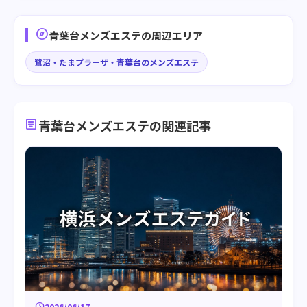
explore
青葉台メンズエステの周辺エリア
鷺沼・たまプラーザ・青葉台のメンズエステ
article
青葉台メンズエステの関連記事
schedule
2026/06/17