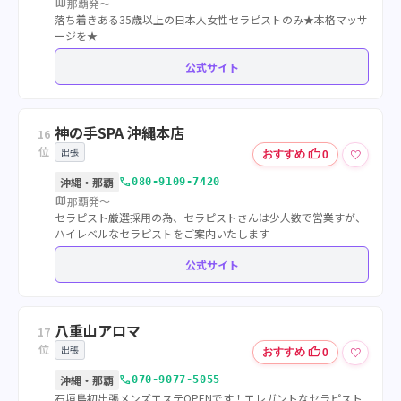
map
那覇発〜
落ち着きある35歳以上の日本人女性セラピストのみ★本格マッサ
ージを★
公式サイト
神の手SPA 沖縄本店
16
位
出張
thumb_up
♡
おすすめ
0
call
沖縄・那覇
080-9109-7420
map
那覇発～
セラピスト厳選採用の為、セラピストさんは少人数で営業すが、
ハイレベルなセラピストをご案内いたします
公式サイト
八重山アロマ
17
位
出張
thumb_up
♡
おすすめ
0
call
沖縄・那覇
070-9077-5055
石垣島初出張メンズエステOPENです！エレガントなセラピスト