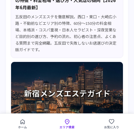
の特徴・料金相場・選び方・人気店の傾向【2026
年6月最新】
五反田のメンズエステを徹底解説。西口・東口・大崎広小
路・不動前などエリア別の特徴、60分〜150分の料金相
場、本格派・コスパ重視・日本人セラピスト・深夜営業な
ど目的別の選び方、予約の流れ、初心者の注意点、よくあ
る質問まで完全網羅。五反田で失敗しないお店選びの決定
版ガイドです。
home
location_on
favorite
ホーム
エリア検索
お気に入り
schedule
2026/06/16