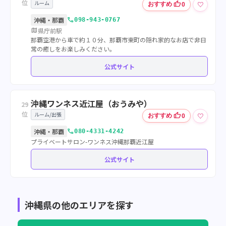
位
ルーム
thumb_up
♡
おすすめ
0
call
沖縄・那覇
098-943-0767
map
県庁前駅
那覇空港から車で約１０分、那覇市東町の隠れ家的なお店で非日
常の癒しをお楽しみください。
公式サイト
沖縄ワンネス近江屋（おうみや）
29
位
ルーム/出張
thumb_up
♡
おすすめ
0
call
沖縄・那覇
080-4331-4242
プライベートサロン-ワンネス沖縄那覇近江屋
公式サイト
沖縄県の他のエリアを探す