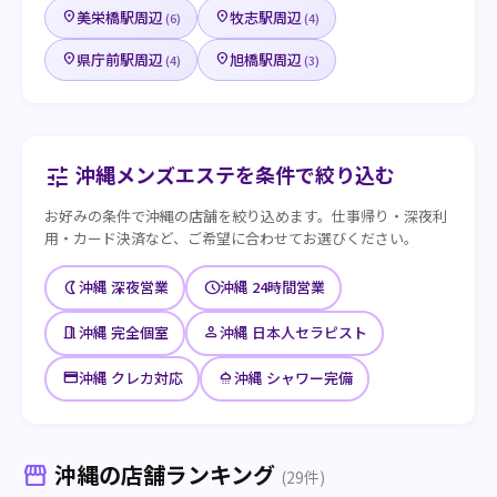
美栄橋駅周辺
牧志駅周辺
place
place
(6)
(4)
県庁前駅周辺
旭橋駅周辺
place
place
(4)
(3)
沖縄メンズエステを条件で絞り込む
tune
お好みの条件で沖縄の店舗を絞り込めます。仕事帰り・深夜利
用・カード決済など、ご希望に合わせてお選びください。
nightlight
schedule
沖縄 深夜営業
沖縄 24時間営業
meeting_room
person
沖縄 完全個室
沖縄 日本人セラピスト
credit_card
shower
沖縄 クレカ対応
沖縄 シャワー完備
沖縄の店舗ランキング
storefront
(29件)