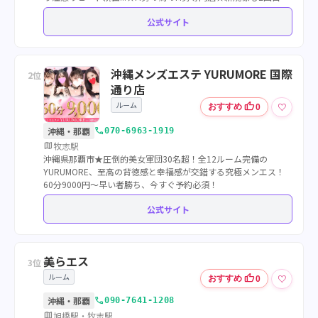
も最大3000円OFF★★
公式サイト
沖縄メンズエステ YURUMORE 国際
2位
通り店
ルーム
thumb_up
♡
おすすめ
0
call
沖縄・那覇
070-6963-1919
map
牧志駅
沖縄県那覇市★圧倒的美女軍団30名超！全12ルーム完備の
YURUMORE、至高の背徳感と幸福感が交錯する究極メンエス！
60分9000円～早い者勝ち、今すぐ予約必須！
公式サイト
美らエス
3位
ルーム
thumb_up
♡
おすすめ
0
call
沖縄・那覇
090-7641-1208
map
旭橋駅・牧志駅