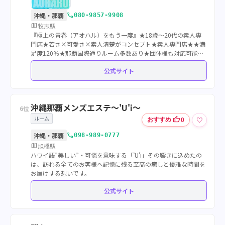
call
沖縄・那覇
080-9857-9908
map
牧志駅
『極上の青春（アオハル）をもう一度』★18歳〜20代の素人専
門店★若さ×可愛さ×素人清楚がコンセプト★素人専門店★★満
足度120％★那覇国際通りルーム多数あり★団体様も対応可能★
最大4000OFF割引イベント開催中★
公式サイト
沖縄那覇メンズエステ～'U'i～
6位
ルーム
thumb_up
♡
おすすめ
0
call
沖縄・那覇
098-989-0777
map
旭橋駅
ハワイ語”美しい”・可憐を意味する「’U'i」その響きに込めたの
は、訪れる全てのお客様へ記憶に残る至高の癒しと優雅な時間を
お届けする想いです。
公式サイト