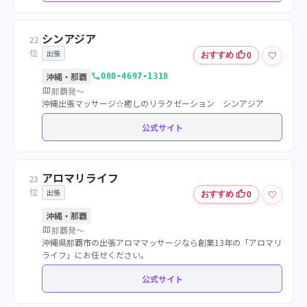
シンアジア
22
位
出張
thumb_up
♡
おすすめ
0
call
沖縄・那覇
080-4697-1318
map
那覇発〜
沖縄出張マッサージ☆癒しのリラクゼーション シンアジア
公式サイト
アロマリライフ
23
位
出張
thumb_up
♡
おすすめ
0
沖縄・那覇
map
那覇発〜
沖縄県那覇市の出張アロママッサージなら創業13年の「アロマリ
ライフ」にお任せください。
公式サイト