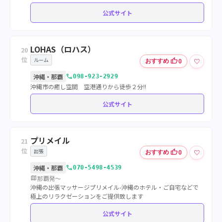
公式サイト
LOHAS（ロハス）
20
位
ルーム
thumb_up
♡
おすすめ
0
call
沖縄・那覇
098-923-2929
沖縄市の癒し空間 空港通りから徒歩２分!!
公式サイト
プリメイル
21
位
出張
thumb_up
♡
おすすめ
0
call
沖縄・那覇
070-5498-4539
map
那覇発〜
沖縄の出張マッサージプリメイル-沖縄のホテル・ご自宅などで
極上のリラクゼーションをご提供致します
公式サイト