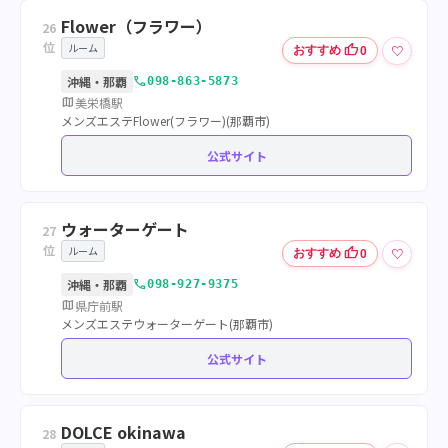
Flower（フラワー）
26
位
ルーム
thumb_up
♡
おすすめ
0
call
沖縄・那覇
098-863-5873
map
美栄橋駅
メンズエステFlower(フラワー)(那覇市)
公式サイト
ウォーターゲート
27
位
ルーム
thumb_up
♡
おすすめ
0
call
沖縄・那覇
098-927-9375
map
県庁前駅
メンズエステウォーターゲート(那覇市)
公式サイト
DOLCE okinawa
28