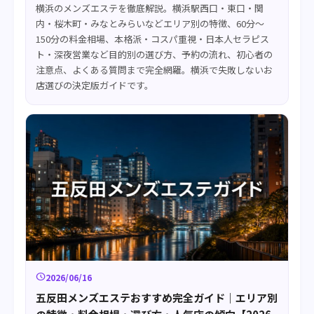
横浜のメンズエステを徹底解説。横浜駅西口・東口・関
内・桜木町・みなとみらいなどエリア別の特徴、60分〜
150分の料金相場、本格派・コスパ重視・日本人セラピス
ト・深夜営業など目的別の選び方、予約の流れ、初心者の
注意点、よくある質問まで完全網羅。横浜で失敗しないお
店選びの決定版ガイドです。
schedule
2026/06/16
五反田メンズエステおすすめ完全ガイド｜エリア別