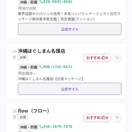
call
沖縄・那覇
070-9045-4042
map
県庁前駅
業界話題のトロリッチ使用！本格リンパドレナージュタイ古式マ
ッサージ施術者多数在籍！完全個室(マンション)
公式サイト
沖縄ほぐしまん名護店
14
位
出張
thumb_up
♡
おすすめ
0
call
沖縄・那覇
080-1352-0471
map
那覇発～
沖縄ほぐしまん名護店【出張マッサージ】
公式サイト
flow（フロー）
15
位
出張
thumb_up
♡
おすすめ
0
call
沖縄・那覇
050-3479-7878