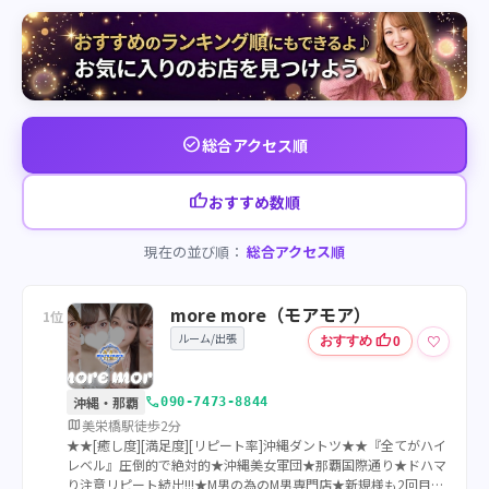
check_circle
総合アクセス順
thumb_up
おすすめ数順
現在の並び順：
総合アクセス順
more more（モアモア）
1位
ルーム/出張
thumb_up
♡
おすすめ
0
call
沖縄・那覇
090-7473-8844
map
美栄橋駅徒歩2分
★★[癒し度][満足度][リピート率]沖縄ダントツ★★『全てがハイ
レベル』圧倒的で絶対的★沖縄美女軍団★那覇国際通り★ドハマ
り注意リピート続出!!!★M男の為のM男専門店★新規様も2回目様