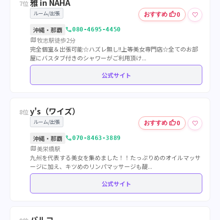
雅 in NAHA
7位
ルーム/出張
thumb_up
♡
おすすめ
0
call
沖縄・那覇
080-4695-4450
map
牧志駅徒歩2分
完全個室＆出張可能☆ハズレ無し!!上等美女専門店☆全てのお部
屋にバスタブ付きのシャワーがご利用頂け...
公式サイト
y's（ワイズ）
8位
ルーム/出張
thumb_up
♡
おすすめ
0
call
沖縄・那覇
070-8463-3889
map
美栄橋駅
九州を代表する美女を集めました！！たっぷりめのオイルマッサ
ージに加え、キツめのリンパマッサージも醍...
公式サイト
パルコ