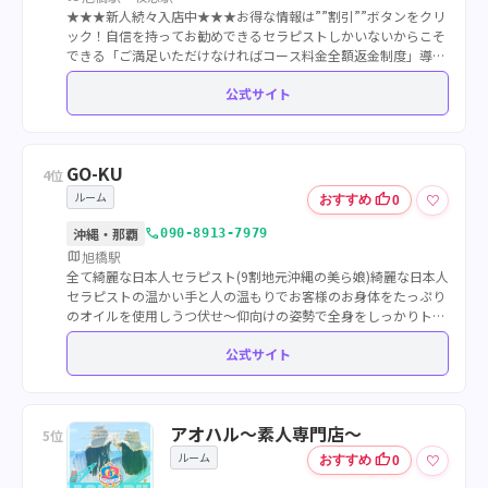
★★★新人続々入店中★★★お得な情報は””割引””ボタンをクリ
ック！自信を持ってお勧めできるセラピストしかいないからこそ
できる「ご満足いただけなければコース料金全額返金制度」導
入！！！！！業界初「カスタマイズ施術」この感動をぜひ一度…
公式サイト
GO-KU
4位
ルーム
thumb_up
♡
おすすめ
0
call
沖縄・那覇
090-8913-7979
map
旭橋駅
全て綺麗な日本人セラピスト(9割地元沖縄の美ら娘)綺麗な日本人
セラピストの温かい手と人の温もりでお客様のお身体をたっぷり
のオイルを使用しうつ伏せ〜仰向けの姿勢で全身をしっかりトリ
ートメント、リンパの流れもしっかりと整えます。温かいお湯を
公式サイト
使う洗体エステです♪
アオハル～素人専門店～
5位
ルーム
thumb_up
♡
おすすめ
0