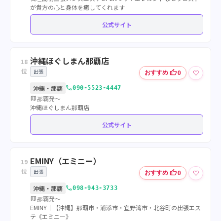
が貴方の心と身体を癒してくれます
公式サイト
沖縄ほぐしまん那覇店
18
位
出張
thumb_up
♡
おすすめ
0
call
沖縄・那覇
090-5523-4447
map
那覇発～
沖縄ほぐしまん那覇店
公式サイト
EMINY（エミニー）
19
位
出張
thumb_up
♡
おすすめ
0
call
沖縄・那覇
098-943-3733
map
那覇発〜
EMINY｜【沖縄】那覇市・浦添市・宜野湾市・北谷町の出張エス
テ《エミニー》