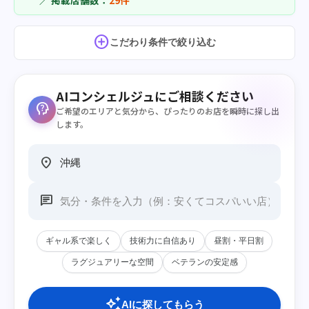
／ 掲載店舗数：
29件
add_circle
こだわり条件で絞り込む
AIコンシェルジュにご相談ください
psychology_alt
ご希望のエリアと気分から、ぴったりのお店を瞬時に探し出
します。
location_on
chat
ギャル系で楽しく
技術力に自信あり
昼割・平日割
ラグジュアリーな空間
ベテランの安定感
auto_awesome
AIに探してもらう