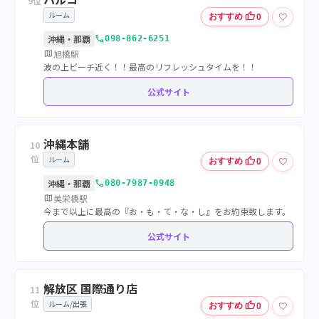
9位
ルーム
thumb_up
♡
おすすめ
0
call
沖縄・那覇
098-862-6251
map
旭橋駅
波の上ビーチ近く！！最高のリフレッシュタイムを！！
公式サイト
沖縄本舗
10
位
ルーム
thumb_up
♡
おすすめ
0
call
沖縄・那覇
080-7987-0948
map
美栄橋駅
今まで以上に最高の『お・も・て・な・し』をお約束致します。
公式サイト
解放区 国際通り店
11
位
ルーム/出張
thumb_up
♡
おすすめ
0