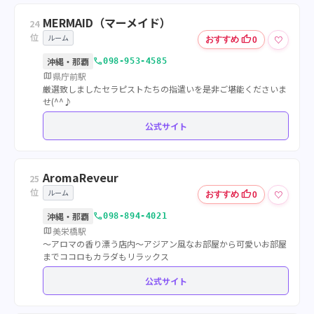
MERMAID（マーメイド）
24
位
ルーム
thumb_up
♡
おすすめ
0
call
沖縄・那覇
098-953-4585
map
県庁前駅
厳選致しましたセラピストたちの指遣いを是非ご堪能くださいま
せ(^^♪
公式サイト
AromaReveur
25
位
ルーム
thumb_up
♡
おすすめ
0
call
沖縄・那覇
098-894-4021
map
美栄橋駅
～アロマの香り漂う店内～アジアン風なお部屋から可愛いお部屋
までココロもカラダもリラックス
公式サイト