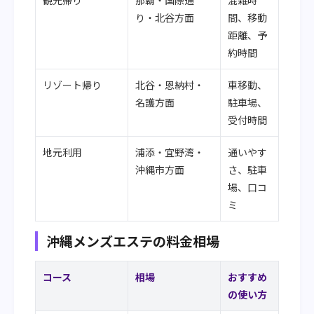
観光帰り
那覇・国際通
混雑時
り・北谷方面
間、移動
距離、予
約時間
リゾート帰り
北谷・恩納村・
車移動、
名護方面
駐車場、
受付時間
地元利用
浦添・宜野湾・
通いやす
沖縄市方面
さ、駐車
場、口コ
ミ
沖縄メンズエステの料金相場
コース
相場
おすすめ
の使い方