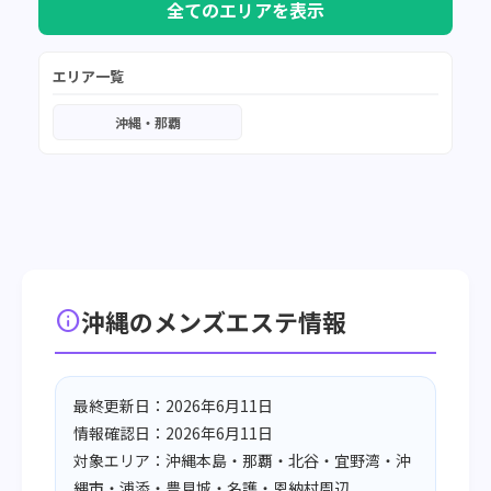
全てのエリアを表示
エリア一覧
沖縄・那覇
沖縄のメンズエステ情報
info
最終更新日：2026年6月11日
情報確認日：2026年6月11日
対象エリア：沖縄本島・那覇・北谷・宜野湾・沖
縄市・浦添・豊見城・名護・恩納村周辺