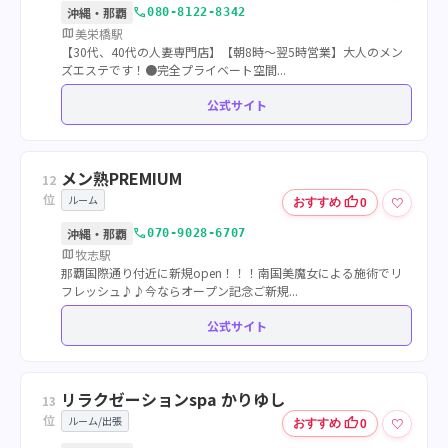
call
沖縄・那覇
080-8122-8342
map
美栄橋駅
【30代、40代の人妻専門店】【朝8時～翌5時営業】大人のメン
ズエステです！●完全プライベート空間...
公式サイト
メン熟PREMIUM
12
位
ルーム
thumb_up
♡
おすすめ
0
call
沖縄・那覇
070-9028-6707
map
牧志駅
那覇国際通り付近に新規open！！！南国美魔女による施術でリ
フレッシュ♪♪今ならオープン記念ご新規...
公式サイト
リラクゼーションspa かりゆし
13
位
ルーム/出張
thumb_up
♡
おすすめ
0