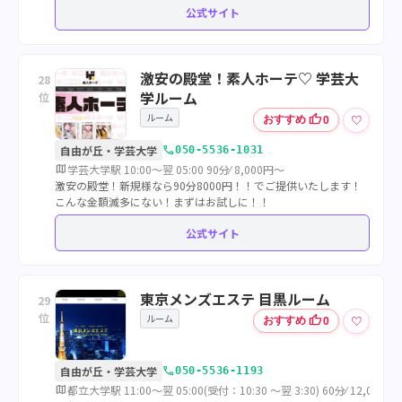
公式サイト
激安の殿堂！素人ホーテ♡ 学芸大
28
学ルーム
位
ルーム
thumb_up
♡
おすすめ
0
call
自由が丘・学芸大学
050-5536-1031
map
学芸大学駅 10:00～翌 05:00 90分⁄ 8,000円～
激安の殿堂！新規様なら90分8000円！！でご提供いたします！
こんな金額滅多にない！まずはお試しに！！
公式サイト
東京メンズエステ 目黒ルーム
29
位
ルーム
thumb_up
♡
おすすめ
0
call
自由が丘・学芸大学
050-5536-1193
map
都立大学駅 11:00～翌 05:00(受付：10:30 ～翌 3:30) 60分⁄ 12,000円