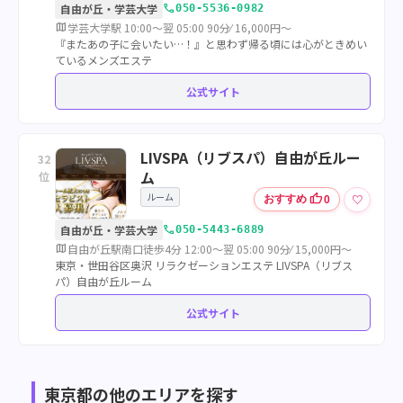
call
自由が丘・学芸大学
050-5536-0982
map
学芸大学駅 10:00～翌 05:00 90分⁄ 16,000円～
『またあの子に会いたい…！』と思わず帰る頃には心がときめい
ているメンズエステ
公式サイト
LIVSPA（リブスパ）自由が丘ルー
32
ム
位
ルーム
thumb_up
♡
おすすめ
0
call
自由が丘・学芸大学
050-5443-6889
map
自由が丘駅南口徒歩4分 12:00～翌 05:00 90分⁄ 15,000円～
東京・世田谷区奥沢 リラクゼーションエステ LIVSPA（リブス
パ）自由が丘ルーム
公式サイト
東京都の他のエリアを探す