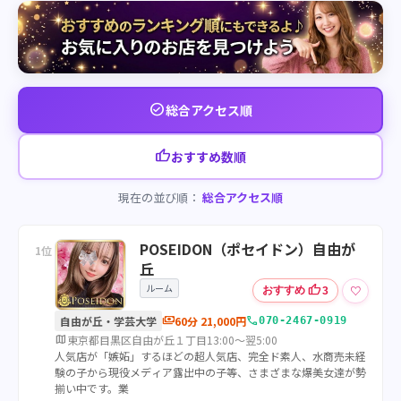
check_circle
総合アクセス順
thumb_up
おすすめ数順
現在の並び順：
総合アクセス順
POSEIDON（ポセイドン）自由が
1位
丘
ルーム
thumb_up
♡
おすすめ
3
payments
call
自由が丘・学芸大学
60分 21,000円
070-2467-0919
map
東京都目黒区自由が丘１丁目13:00～翌5:00
人気店が「嫉妬」するほどの超人気店、完全ド素人、水商売未経
験の子から現役メディア露出中の子等、さまざまな爆美女達が勢
揃い中です。業