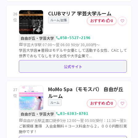
CLUBマリア 学芸大学ルーム
26
位
ルーム/出張
thumb_up
♡
おすすめ
0
call
自由が丘・学芸大学
050-5527-2196
map
学芸大学駅 07:00～翌 06:00 90分⁄ 30,000円～
学芸大学店★普段はモデルや女優として活動する女性、CAとして
世界でおもてなしをする女性や大手企業で...
公式サイト
MoMo Spa（モモスパ） 自由が丘
27
ルーム
位
ルーム
thumb_up
♡
おすすめ
0
call
自由が丘・学芸大学
03-6303-0701
map
自由が丘駅正面口徒歩5分 12:00～翌 05:00(受付：11:30～翌3:00) 70分
ご新規様 激得 入会金無料＋コース料金から２，０００円割引実
施中です！