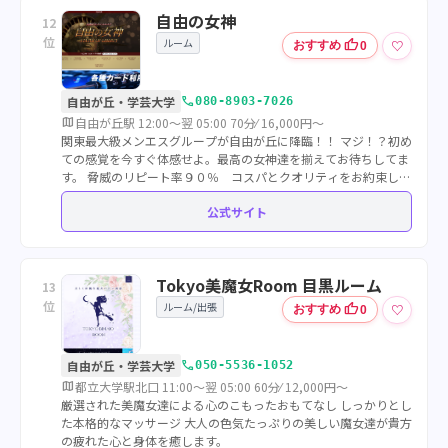
自由の女神
12
位
ルーム
thumb_up
♡
おすすめ
0
call
自由が丘・学芸大学
080-8903-7026
map
自由が丘駅 12:00～翌 05:00 70分⁄ 16,000円～
関東最大級メンエスグループが自由が丘に降臨！！ マジ！？初め
ての感覚を今すぐ体感せよ。最高の女神達を揃えてお待ちしてま
す。 脅威のリピート率９０％ コスパとクオリティをお約束しま
す。
公式サイト
Tokyo美魔女Room 目黒ルーム
13
位
ルーム/出張
thumb_up
♡
おすすめ
0
call
自由が丘・学芸大学
050-5536-1052
map
都立大学駅北口 11:00～翌 05:00 60分⁄ 12,000円～
厳選された美魔女達による心のこもったおもてなし しっかりとし
た本格的なマッサージ 大人の色気たっぷりの美しい魔女達が貴方
の疲れた心と身体を癒します。