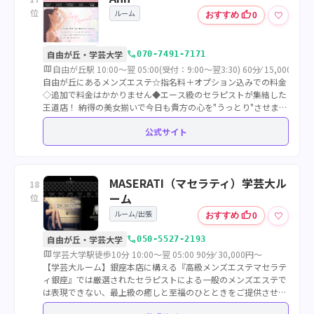
位
ルーム
thumb_up
♡
おすすめ
0
call
自由が丘・学芸大学
070-7491-7171
map
自由が丘駅 10:00～翌 05:00(受付：9:00～翌3:30) 60分⁄ 15,000円～
自由が丘にあるメンズエステ☆指名料＋オプション込みでの料金
◇追加で料金はかかりません◆エース級のセラピストが集結した
王道店！ 納得の美女揃いで今日も貴方の心を"うっとり"させます
♪こだわり抜いた至極のわがまま、クオリティの高さをその目で
公式サイト
お確かめ下さい◇◆
MASERATI（マセラティ）学芸大ル
18
ーム
位
ルーム/出張
thumb_up
♡
おすすめ
0
call
自由が丘・学芸大学
050-5527-2193
map
学芸大学駅徒歩10分 10:00～翌 05:00 90分⁄ 30,000円～
【学芸大ルーム】銀座本店に構える『高級メンズエステマセラテ
ィ銀座』では厳選されたセラピストによる一般のメンズエステで
は表現できない、最上級の癒しと至福のひとときをご提供させて
頂きます。