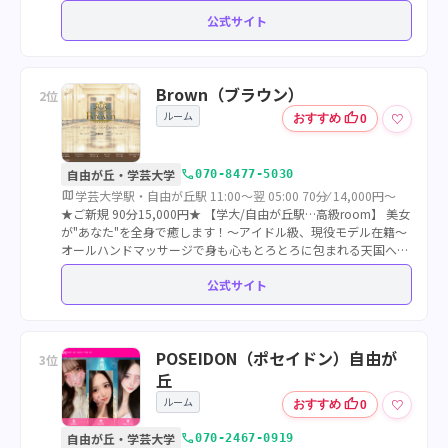
公式サイト
Brown（ブラウン）
2位
ルーム
thumb_up
♡
おすすめ
0
call
自由が丘・学芸大学
070-8477-5030
map
学芸大学駅・自由が丘駅 11:00～翌 05:00 70分⁄ 14,000円～
★ご新規 90分15,000円★ 【学大/自由が丘駅…高級room】 美女
が"あなた"を全身で癒します！〜アイドル級、現役モデル在籍〜
オールハンドマッサージで身も心もとろとろに包まれる天国へ…
★17時までの開始で-3,000円！！大人気仰向け集中コースご用意
公式サイト
★
POSEIDON（ポセイドン）自由が
3位
丘
ルーム
thumb_up
♡
おすすめ
0
call
自由が丘・学芸大学
070-2467-0919