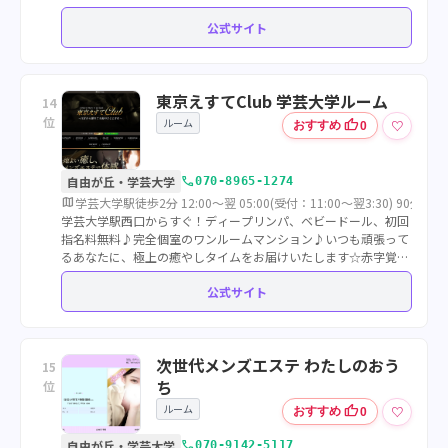
公式サイト
東京えすてClub 学芸大学ルーム
14
位
ルーム
thumb_up
♡
おすすめ
0
call
自由が丘・学芸大学
070-8965-1274
map
学芸大学駅徒歩2分 12:00～翌 05:00(受付：11:00〜翌3:30) 90分⁄ 17
学芸大学駅西口からすぐ！ディープリンパ、ベビードール、初回
指名料無料♪完全個室のワンルームマンション♪いつも頑張って
るあなたに、極上の癒やしタイムをお届けいたします☆赤字覚悟
【オープン割引】超お得！全コースオールタイム2000円割！
公式サイト
次世代メンズエステ わたしのおう
15
ち
位
ルーム
thumb_up
♡
おすすめ
0
call
自由が丘・学芸大学
070-9142-5117