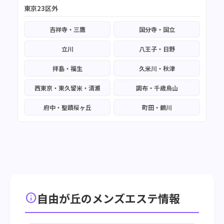
東京23区外
吉祥寺・三鷹
国分寺・国立
立川
八王子・日野
拝島・福生
久米川・秋津
西東京・東久留米・清瀬
調布・千歳烏山
府中・聖蹟桜ヶ丘
町田・鶴川
自由が丘のメンズエステ情報
info