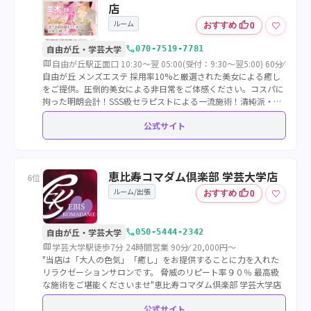
店
ルーム
thumb_up
♡
おすすめ
0
call
自由が丘・学芸大学
070-7519-7781
map
自由が丘駅正面口 10:30～翌 05:00(受付：9:30～翌5:00) 60分⁄ 12,0
自由が丘 メンズエステ 採用率10%と厳選された美女による癒し
をご提供。圧倒的美女による非日常をご体感ください。コスパに
拘った明朗会計！SSS級セラピストによる一流施術！清純派・お
ねぇさん系・癒し系etc...様々なセラピストが在籍。完全個室プラ
公式サイト
イベートサロン
恵比寿コマダム倶楽部 学芸大学店
6位
ルーム/出張
thumb_up
♡
おすすめ
0
call
自由が丘・学芸大学
050-5444-2342
map
学芸大学駅徒歩7分 24時間営業 90分⁄ 20,000円～
"当店は「大人の色気」「癒し」をお提供することに力を入れた
リラクゼーションサロンです。 脅威のリピート率９０％ 最高級
な施術をご堪能くださいませ"恵比寿コマダム倶楽部 学芸大学店
公式サイト