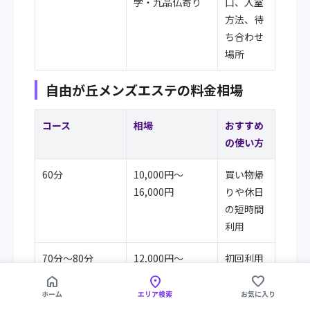
学・九品仏寄り
口、入室
方法、待
ち合わせ
場所
自由が丘メンズエステの料金相場
コース
相場
おすすめ
の使い方
60分
10,000円〜
買い物帰
16,000円
りや休日
の短時間
利用
70分〜80分
12,000円〜
初回利用
19,000円
で相性を
home
location_on
favorite
確認しや
ホーム
エリア検索
お気に入り