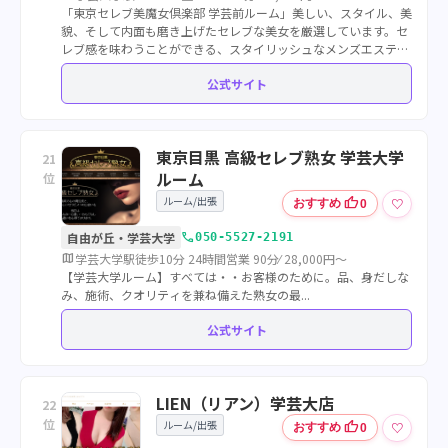
「東京セレブ美魔女倶楽部 学芸前ルーム」美しい、スタイル、美
貌、そして内面も磨き上げたセレブな美女を厳選しています。セ
レブ感を味わうことができる、スタイリッシュなメンズエステで
す。学芸大学前駅より徒歩数分のルームになります。
公式サイト
東京目黒 高級セレブ熟女 学芸大学
21
ルーム
位
ルーム/出張
thumb_up
♡
おすすめ
0
call
自由が丘・学芸大学
050-5527-2191
map
学芸大学駅徒歩10分 24時間営業 90分⁄ 28,000円～
【学芸大学ルーム】すべては・・お客様のために。品、身だしな
み、施術、クオリティを兼ね備えた熟女の最...
公式サイト
LIEN（リアン）学芸大店
22
位
ルーム/出張
thumb_up
♡
おすすめ
0