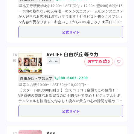
map
祐天寺駅徒歩4分 12:00～LAST(受付：12:00～翌6:00) 60分⁄ 15,000
ー予約の取れない祐天寺唯一のメンズエステー 元祖メンズエステ
が大好きなお客様は必ずハマります！セラピスト個々にオプショ
ン内容が異なります！お会いしてからのお楽しみ♪ ★平日3000
円引き 休日2000円引き 新人割4000円引き★
公式サイト
ReLIFE 自由が丘 等々力
16
位
ルーム
thumb_up
♡
おすすめ
0
call
自由が丘・学芸大学
080-6463-2200
map
等々力駅 10:00～LAST 60分⁄ 10,000円～
【 スタート割3000円引き 】 全てコミコミ金額でこの値段！！
VIP待遇の豪華なお部屋なのに明朗会計で安心！ビジュアルもポ
テンシャルも技術も文句なし！疲れた貴方の心の隙間を埋めてく
れる子達を集めました！他との違いを是非ご期待ください
公式サイト
Ann
17