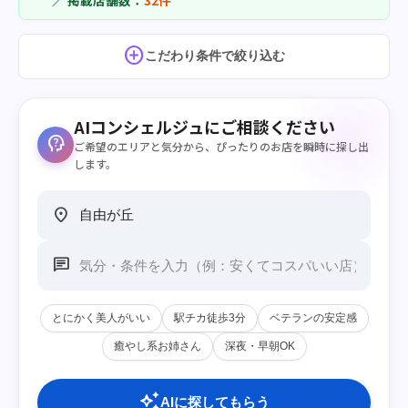
／ 掲載店舗数：
32件
add_circle
こだわり条件で絞り込む
AIコンシェルジュにご相談ください
psychology_alt
ご希望のエリアと気分から、ぴったりのお店を瞬時に探し出
します。
location_on
chat
とにかく美人がいい
駅チカ徒歩3分
ベテランの安定感
癒やし系お姉さん
深夜・早朝OK
auto_awesome
AIに探してもらう