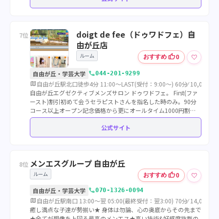
doigt de fee（ドゥワドフェ）自
7位
由が丘店
ルーム
thumb_up
♡
おすすめ
0
call
自由が丘・学芸大学
044-201-9299
map
自由が丘駅北口徒歩4分 11:00～LAST(受付：9:00～) 60分⁄ 10,000円
自由が丘エグゼクティブメンズサロン ドゥワドフェ。 First(ファ
ースト)割引初めて会うセラピストさんを指名した時のみ。90分
コース以上オープン記念価格から更にオールタイム1000円割
引。 受付時に合言葉『ランキング』本指名やルーム入室後は割引
公式サイト
適用になりません
メンエスグループ 自由が丘
8位
ルーム
thumb_up
♡
おすすめ
0
call
自由が丘・学芸大学
070-1326-0094
map
自由が丘駅南口 13:00～翌 05:00(最終受付：翌3:00) 70分⁄ 14,000円
癒し満点な子達が勢揃い★ 身体は勿論、心の奥底からその先まで
★全てが想像を上回る最高のメンエス★高い技術&好感度抜群の