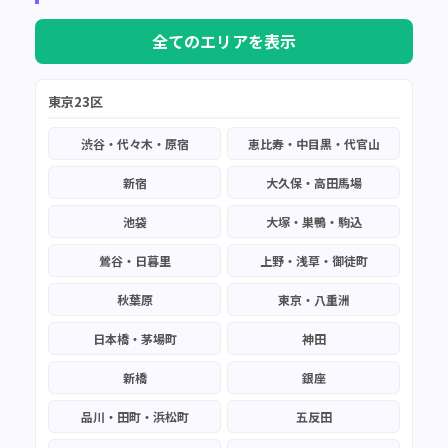
全てのエリアを表示
東京23区
渋谷・代々木・原宿
恵比寿・中目黒・代官山
新宿
大久保・高田馬場
池袋
大塚・巣鴨・駒込
鶯谷・日暮里
上野・浅草・御徒町
秋葉原
東京・八重洲
日本橋・茅場町
神田
新橋
銀座
品川・田町・浜松町
五反田