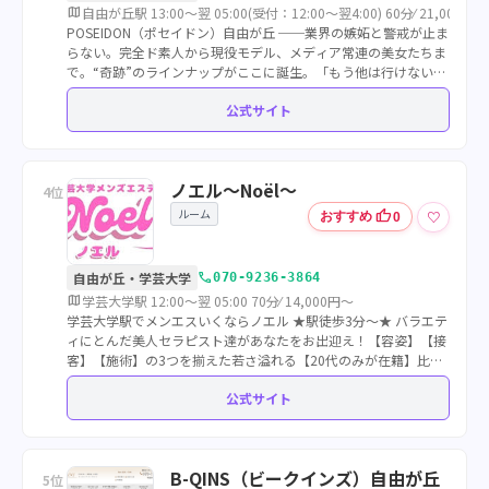
map
自由が丘駅 13:00～翌 05:00(受付：12:00～翌4:00) 60分⁄ 21,000円～
POSEIDON（ポセイドン）自由が丘 ──業界の嫉妬と警戒が止ま
らない。完全ド素人から現役モデル、メディア常連の美女たちま
で。“奇跡”のラインナップがここに誕生。「もう他は行けない」
と噂される“伝説”のその先へ──“選ばれし者だけが辿り着く”メ
公式サイト
ンズエステの...
ノエル〜Noël〜
4位
ルーム
thumb_up
♡
おすすめ
0
call
自由が丘・学芸大学
070-9236-3864
map
学芸大学駅 12:00～翌 05:00 70分⁄ 14,000円～
学芸大学駅でメンエスいくならノエル ★駅徒歩3分〜★ バラエテ
ィにとんだ美人セラピスト達があなたをお出迎え！【容姿】【接
客】【施術】の3つを揃えた若さ溢れる【20代のみが在籍】比べ
てみたらやっぱり....ノエルでしょ...?公式Xにて割引情報配信中!
公式サイト
B-QINS（ビークインズ）自由が丘
5位