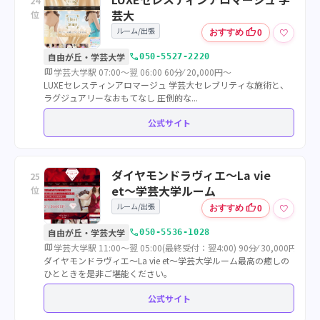
24
芸大
位
ルーム/出張
thumb_up
♡
おすすめ
0
call
自由が丘・学芸大学
050-5527-2220
map
学芸大学駅 07:00～翌 06:00 60分⁄ 20,000円～
LUXEセレスティンアロマージュ 学芸大セレブリティな施術と、
ラグジュアリーなおもてなし 圧倒的な...
公式サイト
ダイヤモンドラヴィエ〜La vie
25
et〜学芸大学ルーム
位
ルーム/出張
thumb_up
♡
おすすめ
0
call
自由が丘・学芸大学
050-5536-1028
map
学芸大学駅 11:00～翌 05:00(最終受付：翌4:00) 90分⁄ 30,000円～
ダイヤモンドラヴィエ〜La vie et〜学芸大学ルーム最高の癒しの
ひとときを是非ご堪能ください。
公式サイト