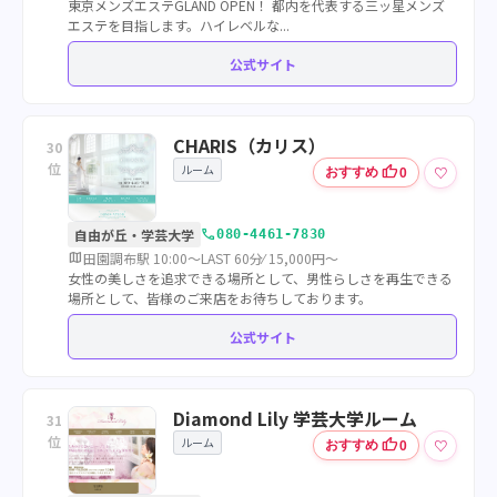
東京メンズエステGLAND OPEN！ 都内を代表する三ッ星メンズ
エステを目指します。ハイレベルな...
公式サイト
CHARIS（カリス）
30
位
ルーム
thumb_up
♡
おすすめ
0
call
自由が丘・学芸大学
080-4461-7830
map
田園調布駅 10:00～LAST 60分⁄ 15,000円～
女性の美しさを追求できる場所として、男性らしさを再生できる
場所として、皆様のご来店をお待ちしております。
公式サイト
Diamond Lily 学芸大学ルーム
31
位
ルーム
thumb_up
♡
おすすめ
0