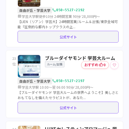
call
自由が丘・学芸大学
050-5527-2192
map
学芸大学駅徒歩10分 24時間営業 90分⁄ 28,000円～
【LIEN（リアン）学芸大】24時間営業/ルーム＆出張/東京全域可
能『圧倒的な都内トップクラスの上...
公式サイト
ブルーダイヤモンド 学芸大ルーム
23
位
ルーム/出張
thumb_up
♡
おすすめ
0
call
自由が丘・学芸大学
050-5527-2197
map
学芸大学駅 10:00～翌 06:00 90分⁄ 28,000円～
【ブルーダイヤモンド 学芸大ルームの世界へようこそ】美しさと
おもてなしを備えたセラピストが、あなた...
公式サイト
LUXEセレスティンアロマージュ 学