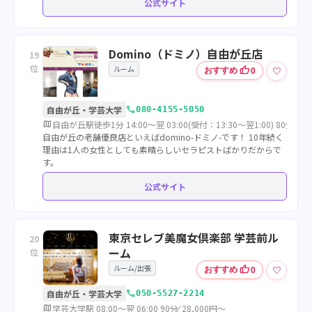
公式サイト
Domino（ドミノ）自由が丘店
19
位
ルーム
thumb_up
♡
おすすめ
0
call
自由が丘・学芸大学
080-4155-5050
map
自由が丘駅徒歩1分 14:00～翌 03:00(受付：13:30～翌1:00) 80分⁄ 12
自由が丘の老舗優良店といえばdomino-ドミノ-です！ 10年続く
理由は1人の女性としても素晴らしいセラピストばかりだからで
す。
公式サイト
東京セレブ美魔女倶楽部 学芸前ル
20
ーム
位
ルーム/出張
thumb_up
♡
おすすめ
0
call
自由が丘・学芸大学
050-5527-2214
map
学芸大学駅 08:00～翌 06:00 90分⁄ 28,000円～