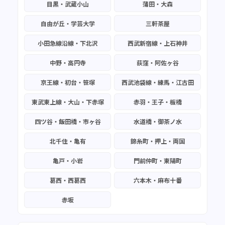
目黒・武蔵小山
蒲田・大森
自由が丘・学芸大学
三軒茶屋
小田急線沿線・下北沢
西武新宿線・上石神井
中野・高円寺
荻窪・阿佐ヶ谷
京王線・初台・笹塚
西武池袋線・練馬・江古田
東武東上線・大山・下赤塚
赤羽・王子・板橋
四ツ谷・飯田橋・市ヶ谷
水道橋・御茶ノ水
北千住・亀有
錦糸町・押上・両国
亀戸・小岩
門前仲町・東陽町
葛西・西葛西
六本木・麻布十番
赤坂