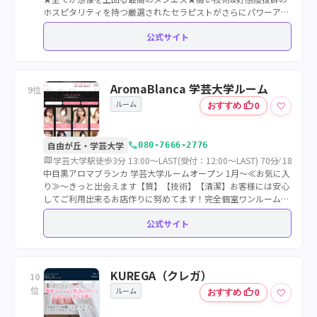
ホスピタリティを持つ厳選されたセラピストがさらにパワーアッ
プ★ご利用は是非メンエスグループへ★
公式サイト
AromaBlanca 学芸大学ルーム
9位
ルーム
thumb_up
♡
おすすめ
0
call
自由が丘・学芸大学
080-7666-2776
map
学芸大学駅徒歩3分 13:00～LAST(受付：12:00～LAST) 70分⁄ 18,000
中目黒アロマブランカ 学芸大学ルームオープン 1月〜≪お気に入
り≫〜きっと出会えます【質】【技術】【清潔】お客様には安心
してご利用出来るお店作りに努めてます！完全個室ワンルーム！
駅徒歩3分 衛生面対策実施中 限定割引あります☆彡
公式サイト
KUREGA（クレガ）
10
位
ルーム
thumb_up
♡
おすすめ
0