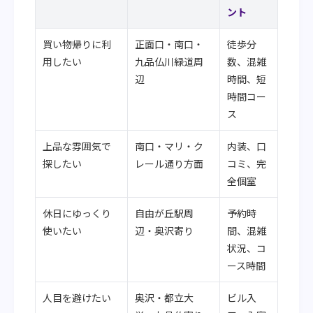
ント
買い物帰りに利
正面口・南口・
徒歩分
用したい
九品仏川緑道周
数、混雑
辺
時間、短
時間コー
ス
上品な雰囲気で
南口・マリ・ク
内装、口
探したい
レール通り方面
コミ、完
全個室
休日にゆっくり
自由が丘駅周
予約時
使いたい
辺・奥沢寄り
間、混雑
状況、コ
ース時間
人目を避けたい
奥沢・都立大
ビル入