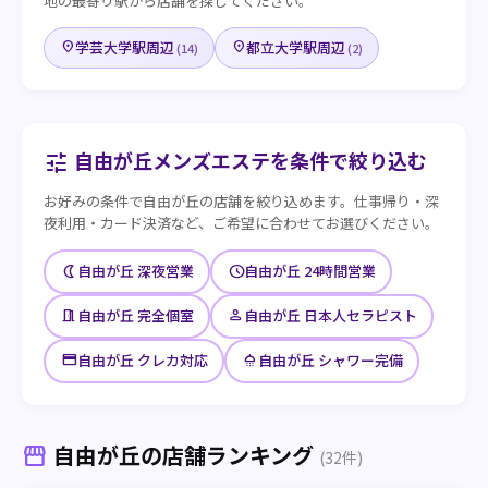
地の最寄り駅から店舗を探してください。
学芸大学駅周辺
都立大学駅周辺
place
place
(14)
(2)
自由が丘メンズエステを条件で絞り込む
tune
お好みの条件で自由が丘の店舗を絞り込めます。仕事帰り・深
夜利用・カード決済など、ご希望に合わせてお選びください。
nightlight
schedule
自由が丘 深夜営業
自由が丘 24時間営業
meeting_room
person
自由が丘 完全個室
自由が丘 日本人セラピスト
credit_card
shower
自由が丘 クレカ対応
自由が丘 シャワー完備
自由が丘の店舗ランキング
storefront
(32件)