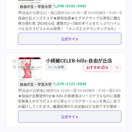
call
自由が丘・学芸大学
090-8505-8405
map
自由が丘駅北口・南口徒歩3分 10:30～翌 05:00(受付：9:30～翌5:00) 6
自由が丘メンズエステ★超有名店★エグゼクティブな男性に贈る
男の隠れ家【KUREGA】通常の2〜3倍のオイルをたっぷりハイレ
ベルなセラピストのみ採用！ 「メンズエステランキングみた」で
90分￥18000→￥16000の￥2000オフでご案内！！
公式サイト
小綺麗CELEB-hills-自由が丘店
11
位
ルーム/出張
thumb_up
♡
おすすめ
0
call
自由が丘・学芸大学
070-2321-0088
map
自由が丘駅南口徒歩5分 10:00～翌 05:00(受付：9:30〜翌3:00) 75分⁄ 
★自由が丘駅徒歩5分★-hills-の真骨頂はリーズナブルなのに高級
性格美人のセラピストが心安らぐリラクゼーションを真心こめて
お届けしてくれます。厳選採用のため出勤は少な目ですが是非ご
予約ください♪
公式サイト