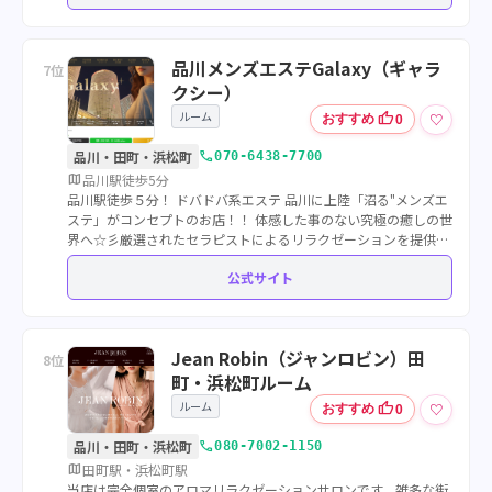
品川メンズエステGalaxy（ギャラ
7位
クシー）
ルーム
thumb_up
♡
おすすめ
0
call
品川・田町・浜松町
070-6438-7700
map
品川駅徒歩5分
品川駅徒歩５分！ ドバドバ系エステ 品川に上陸「沼る"メンズエ
ステ」がコンセプトのお店！！ 体感した事のない究極の癒しの世
界へ☆彡厳選されたセラピストによるリラクゼーションを提供い
たします。
公式サイト
Jean Robin（ジャンロビン）田
8位
町・浜松町ルーム
ルーム
thumb_up
♡
おすすめ
0
call
品川・田町・浜松町
080-7002-1150
map
田町駅・浜松町駅
当店は完全個室のアロマリラクゼーションサロンです。雑多な街