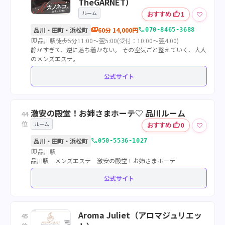
TheGARNET）
ルーム
thumb_up
♡
おすすめ
1
payments
call
品川・田町・浜松町
60分 14,000円
070-8465-3688
map
品川駅徒歩5分11:00～翌5:00(受付：10:00～翌4:00)
静かすぎて、逆に落ち着かない。 その空気ごと整えていく、大人
のメンズエステ。
公式サイト
激安の殿堂！お姉さまホーテ♡ 品川ルーム
44
位
ルーム
thumb_up
♡
おすすめ
0
call
品川・田町・浜松町
050-5536-1027
map
品川駅
品川駅 メンズエステ 激安の殿堂！お姉さまホーテ
公式サイト
Aroma Juliet（アロマジュリエッ
45