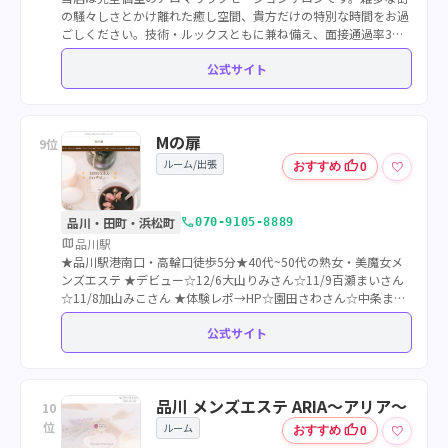
の騒々しさとかけ離れた癒し空間、貴方だけの特別な時間をお過
ごしください。技術・ルックスともに兼ね備え、面接通過率3%
のセラピストのみ在籍。
公式サイト
Mの扉
9位
ルーム/出張
thumb_up
♡
おすすめ
0
call
品川・田町・浜松町
070-9105-8889
map
品川駅
★品川駅港南口・高輪口徒歩5分★40代~50代の熟女・美魔女メ
ンズエステ ★デビュー☆12/6大山りみさん☆11/9百瀬まいさん
☆11/8加山みこさん ★体験レポ→HP☆園田さわさん☆中条まこ
さん☆加藤さえさん☆緒咲りおさん☆広瀬りささん
公式サイト
品川 メンズエステ ARIA～アリア～
10
位
ルーム
thumb_up
♡
おすすめ
0