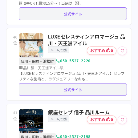
領収書OK！最短15分〜！当店は【経...
公式サイト
LUXEセレスティンアロマージュ 品
40
川・天王洲アイル
位
ルーム/出張
thumb_up
♡
おすすめ
0
call
品川・田町・浜松町
050-5527-2220
map
品川駅・天王洲アイル駅
【LUXEセレスティンアロマージュ 品川・天王洲アイル】セレブ
リティな施術と、ラグジュアリーなおも...
公式サイト
銀座セレブ 信子 品川ルーム
41
位
ルーム/出張
thumb_up
♡
おすすめ
0
call
品川・田町・浜松町
050-5527-2198