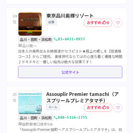
東京品川奥様リゾート
24
位
出張
thumb_up
♡
おすすめ
0
call
品川・田町・浜松町
03-6431-8957
map
品川発～
日本人の美熟女＆お姉様達がセラピスト★極上の癒しを【低価格
コース】からご提供。 奥様世代ならではの心落ち着く優雅な時間
♪ドキドキと…優しい指先は絶大な効果です！
公式サイト
Assouplir Premier tamachi（ア
25
スプリールプレミアタマチ）
位
ルーム
thumb_up
♡
おすすめ
0
call
品川・田町・浜松町
080-5316-1755
map
田町駅東口徒歩5分
「Assouplir Premier 田町～アスプリールプレミアタマチ」は、日