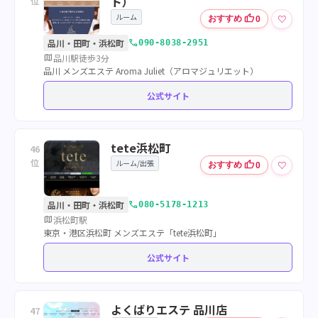
ト）
位
ルーム
thumb_up
♡
おすすめ
0
call
品川・田町・浜松町
090-8038-2951
map
品川駅徒歩3分
品川 メンズエステ Aroma Juliet（アロマジュリエット）
公式サイト
tete浜松町
46
位
ルーム/出張
thumb_up
♡
おすすめ
0
call
品川・田町・浜松町
080-5178-1213
map
浜松町駅
東京・港区浜松町 メンズエステ「tete浜松町」
公式サイト
よくばりエステ 品川店
47