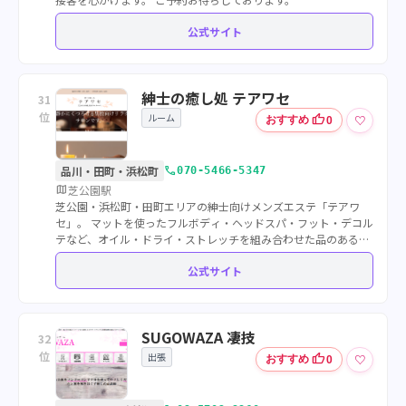
公式サイト
紳士の癒し処 テアワセ
31
位
ルーム
thumb_up
♡
おすすめ
0
call
品川・田町・浜松町
070-5466-5347
map
芝公園駅
芝公園・浜松町・田町エリアの紳士向けメンズエステ「テアワ
セ」。 マットを使ったフルボディ・ヘッドスパ・フット・デコル
テなど、オイル・ドライ・ストレッチを組み合わせた品のある施
術で、静かに癒されたい男性へ。大人のセラピストが集うリラク
公式サイト
ゼーションサロンです。
SUGOWAZA 凄技
32
位
出張
thumb_up
♡
おすすめ
0