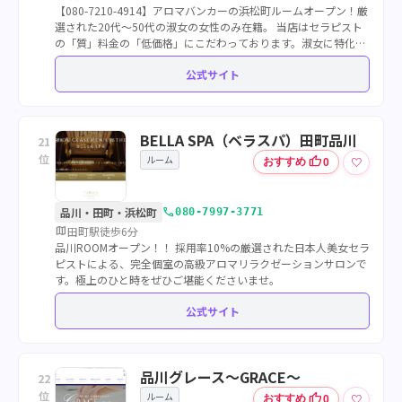
【080-7210-4914】アロマバンカーの浜松町ルームオープン！厳
選された20代～50代の淑女の女性のみ在籍。 当店はセラピスト
の「質」料金の「低価格」にこだわっております。淑女に特化し
たメンズエステ店です。
公式サイト
BELLA SPA（ベラスパ）田町品川
21
位
ルーム
thumb_up
♡
おすすめ
0
call
品川・田町・浜松町
080-7997-3771
map
田町駅徒歩6分
品川ROOMオープン！！ 採用率10%の厳選された日本人美女セラ
ピストによる、完全個室の高級アロマリラクゼーションサロンで
す。極上のひと時をぜひご堪能くださいませ。
公式サイト
品川グレース～GRACE～
22
位
ルーム
thumb_up
♡
おすすめ
0