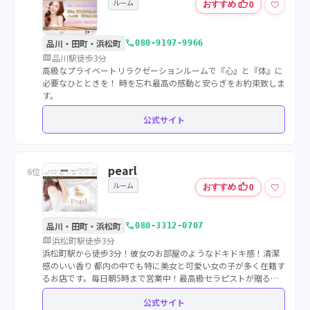
ルーム
thumb_up
♡
おすすめ
0
call
品川・田町・浜松町
080-9197-9966
map
品川駅徒歩3分
高級なプライベートリラクゼーションルームで『心』と『体』に
必要なひとときを！ 時を忘れ最高の感動と安らぎをお約束致しま
す。
公式サイト
pearl
6位
ルーム
thumb_up
♡
おすすめ
0
call
品川・田町・浜松町
080-3312-0707
map
浜松町駅徒歩3分
浜松町駅から徒歩3分！彼女のお部屋のようなドキドキ感！清潔
感のいい香り 都内の中でも特に美女と可愛い女の子が多く在籍す
るお店です。毎日朝5時まで営業中！最高級セラピストが贈るス
ペシャルマッサージを思う存分お楽しみください。
公式サイト