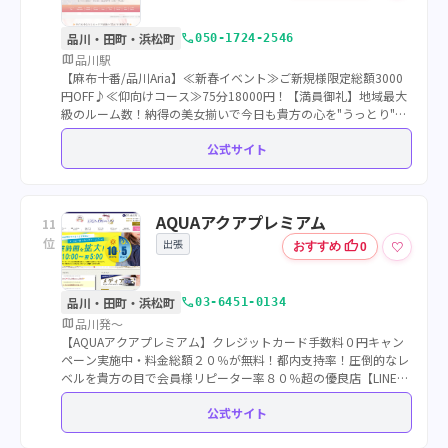
call
品川・田町・浜松町
050-1724-2546
map
品川駅
【麻布十番/品川Aria】≪新春イベント≫ご新規様限定総額3000
円OFF♪≪仰向けコース≫75分18000円！【満員御礼】地域最大
級のルーム数！納得の美女揃いで今日も貴方の心を"うっとり"さ
せます♪肌の温もり溢れるワンランク上の極液体験を☆彡
公式サイト
AQUAアクアプレミアム
11
位
出張
thumb_up
♡
おすすめ
0
call
品川・田町・浜松町
03-6451-0134
map
品川発～
【AQUAアクアプレミアム】クレジットカード手数料０円キャン
ペーン実施中・料金総額２０％が無料！都内支持率！圧倒的なレ
ベルを貴方の目で会員様リピーター率８０％超の優良店【LINE求
人】随時大募集中！ 0120-380-551
公式サイト