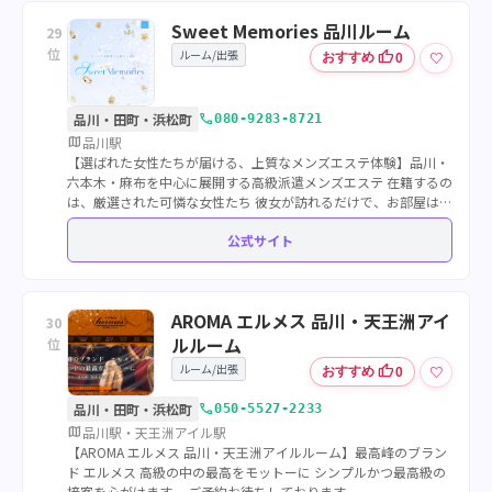
Sweet Memories 品川ルーム
29
位
ルーム/出張
thumb_up
♡
おすすめ
0
call
品川・田町・浜松町
080-9283-8721
map
品川駅
【選ばれた女性たちが届ける、上質なメンズエステ体験】品川・
六本木・麻布を中心に展開する高級派遣メンズエステ 在籍するの
は、厳選された可憐な女性たち 彼女が訪れるだけで、お部屋はス
イートルームに変わるでしょう。プリンセスのような華やかさ
公式サイト
と、恋人のような寄り添い。
AROMA エルメス 品川・天王洲アイ
30
ルルーム
位
ルーム/出張
thumb_up
♡
おすすめ
0
call
品川・田町・浜松町
050-5527-2233
map
品川駅・天王洲アイル駅
【AROMA エルメス 品川・天王洲アイルルーム】最高峰のブラン
ド エルメス 高級の中の最高をモットーに シンプルかつ最高級の
接客を心がけます。 ご予約お待ちしております。