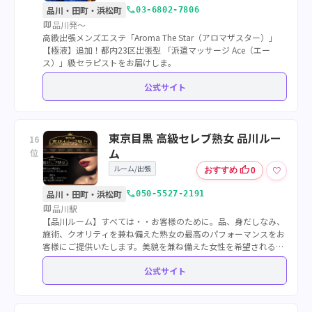
call
品川・田町・浜松町
03-6802-7806
map
品川発～
高級出張メンズエステ「Aroma The Star（アロマザスター）」
【極液】追加！都内23区出張型 「派遣マッサージ Ace（エー
ス）」級セラピストをお届けしま。
公式サイト
東京目黒 高級セレブ熟女 品川ルー
16
ム
位
ルーム/出張
thumb_up
♡
おすすめ
0
call
品川・田町・浜松町
050-5527-2191
map
品川駅
【品川ルーム】すべては・・お客様のために。品、身だしなみ、
施術、クオリティを兼ね備えた熟女の最高のパフォーマンスをお
客様にご提供いたします。美貌を兼ね備えた女性を希望される男
性のためのお店です。
公式サイト