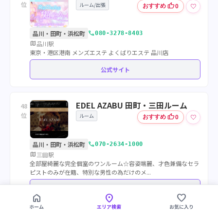
位
ルーム/出張
thumb_up
♡
おすすめ
0
call
品川・田町・浜松町
080-3278-8403
map
品川駅
東京・港区港南 メンズエステ よくばりエステ 品川店
公式サイト
EDEL AZABU 田町・三田ルーム
48
位
ルーム
thumb_up
♡
おすすめ
0
call
品川・田町・浜松町
070-2634-1000
map
三田駅
全部屋綺麗な完全個室のワンルーム☆容姿端麗、才色兼備なセラ
ピストのみが在籍、特別な男性の為だけのメ...
公式サイト
home
location_on
favorite
ホーム
エリア検索
お気に入り