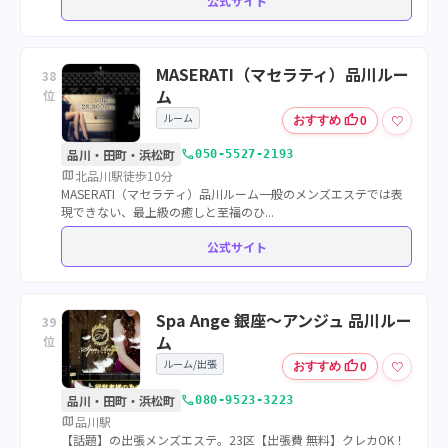
公式サイト
MASERATI（マセラティ）品川ルー
38
ム
位
ルーム
thumb_up
♡
おすすめ
0
call
品川・田町・浜松町
050-5527-2193
map
北品川駅徒歩10分
MASERATI（マセラティ）品川ルーム一般のメンズエステでは表
現できない、最上級の癒しと至福のひ...
公式サイト
Spa Ange 銀座～アンジュ 品川ルー
39
ム
位
ルーム/出張
thumb_up
♡
おすすめ
0
call
品川・田町・浜松町
080-9523-3223
map
品川駅
【話題】の出張メンズエステ。23区【出張費 無料】クレカOK！