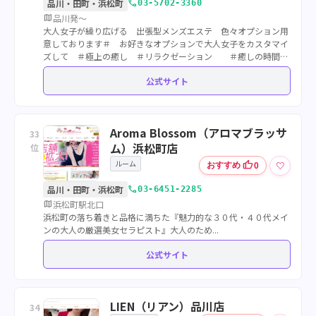
call
品川・田町・浜松町
03-5702-3360
map
品川発〜
大人女子が繰り広げる 出張型メンズエステ 色々オプション用
意しております＃ お好きなオプションで大人女子をカスタマイ
ズして ＃極上の癒し ＃リラクゼーション ＃癒しの時間
繰り広げる癒しの世界お楽しみ下さい♪新人セラピストんさん
公式サイト
続々 入店中
Aroma Blossom（アロマブラッサ
33
ム）浜松町店
位
ルーム
thumb_up
♡
おすすめ
0
call
品川・田町・浜松町
03-6451-2285
map
浜松町駅北口
浜松町の落ち着きと品格に満ちた『魅力的な３０代・４０代メイ
ンの大人の厳選美女セラピスト』大人のため...
公式サイト
LIEN（リアン）品川店
34