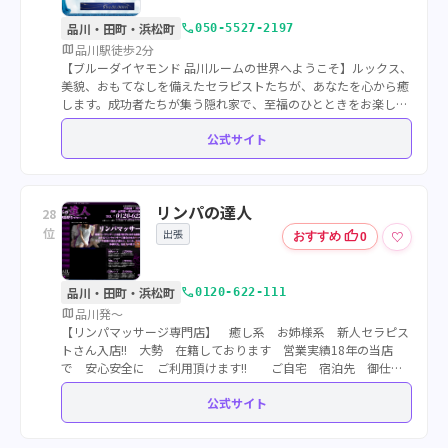
call
品川・田町・浜松町
050-5527-2197
map
品川駅徒歩2分
【ブルーダイヤモンド 品川ルームの世界へようこそ】ルックス、
美貌、おもてなしを備えたセラピストたちが、あなたを心から癒
します。成功者たちが集う隠れ家で、至福のひとときをお楽しみ
ください。
公式サイト
リンパの達人
28
位
出張
thumb_up
♡
おすすめ
0
call
品川・田町・浜松町
0120-622-111
map
品川発～
【リンパマッサージ専門店】 癒し系 お姉様系 新人セラピス
トさん入店!! 大勢 在籍しております 営業実績18年の当店
で 安心安全に ご利用頂けます!! ご自宅 宿泊先 御仕事
先に お届け致します リラクゼーションで血流が騒ぎ出します
公式サイト
よ!!