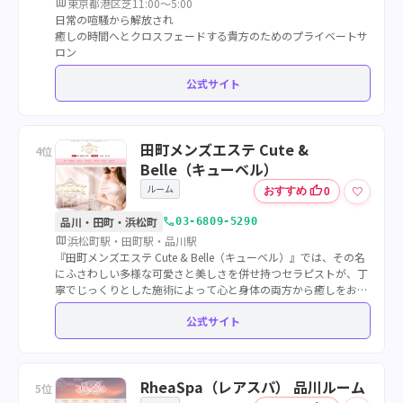
map
東京都港区芝11:00〜5:00
日常の喧騒から解放され
癒しの時間へとクロスフェードする貴方のためのプライベートサ
ロン
公式サイト
田町メンズエステ Cute &
4位
Belle（キューベル）
ルーム
thumb_up
♡
おすすめ
0
call
品川・田町・浜松町
03-6809-5290
map
浜松町駅・田町駅・品川駅
『田町メンズエステ Cute & Belle（キューベル）』では、その名
にふさわしい多様な可愛さと美しさを併せ持つセラピストが、丁
寧でじっくりとした施術によって心と身体の両方から癒しをお届
けします。当店ならではの自然な魅力をぜひご堪能ください。
公式サイト
RheaSpa（レアスパ） 品川ルーム
5位