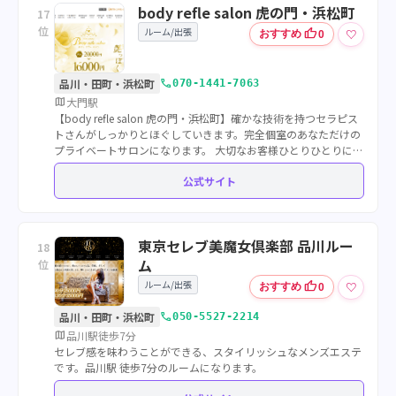
body refle salon 虎の門・浜松町
17
位
ルーム/出張
thumb_up
♡
おすすめ
0
call
品川・田町・浜松町
070-1441-7063
map
大門駅
【body refle salon 虎の門・浜松町】確かな技術を持つセラピス
トさんがしっかりとほぐしていきます。完全個室のあなただけの
プライベートサロンになります。 大切なお客様ひとりひとりに真
心こめてマッサージ致します！
公式サイト
東京セレブ美魔女倶楽部 品川ルー
18
ム
位
ルーム/出張
thumb_up
♡
おすすめ
0
call
品川・田町・浜松町
050-5527-2214
map
品川駅徒歩7分
セレブ感を味わうことができる、スタイリッシュなメンズエステ
です。品川駅 徒歩7分のルームになります。