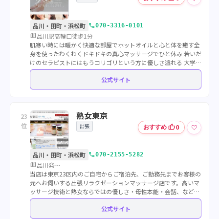
call
品川・田町・浜松町
070-3316-0101
map
品川駅高輪口徒歩1分
肌寒い時には暖かく快適な部屋でホットオイルと心と体を癒す全
身を使ったわくわくドキドキの真心マッサージでひと休み 若いだ
けのセラピストにはもうコリゴリという方に優しさ溢れる 大学
生/主婦/美容師/OL/秘書/看護師/モデルの在籍セラがおもてなし
公式サイト
熟女東京
23
位
出張
thumb_up
♡
おすすめ
0
call
品川・田町・浜松町
070-2155-5282
map
品川発～
当店は東京23区内のご自宅からご宿泊先、ご勤務先までお客様の
元へお伺いする出張リラクゼーションマッサージ店です。高いマ
ッサージ技術と熟女ならではの優しさ・母性本能・会話、などの
接客でお客様に心からの安らぎをお届け致します。サロンもあり
公式サイト
ます。