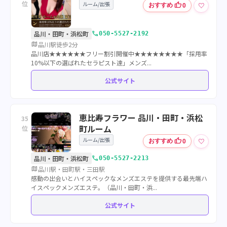
位
ルーム/出張
thumb_up
♡
おすすめ
0
call
品川・田町・浜松町
050-5527-2192
map
品川駅徒歩2分
品川店★★★★★★フリー割引開催中★★★★★★★★「採用率
10%以下の選ばれたセラピスト達」メンズ...
公式サイト
恵比寿フラワー 品川・田町・浜松
35
町ルーム
位
ルーム/出張
thumb_up
♡
おすすめ
0
call
品川・田町・浜松町
050-5527-2213
map
品川駅・田町駅・三田駅
感動の出会いとハイスペックなメンズエステを提供する最先端ハ
イスペックメンズエステ。（品川・田町・浜...
公式サイト