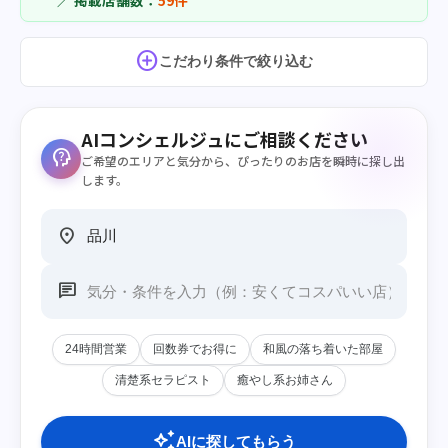
／ 掲載店舗数：
59件
add_circle
こだわり条件で絞り込む
AIコンシェルジュにご相談ください
psychology_alt
ご希望のエリアと気分から、ぴったりのお店を瞬時に探し出
します。
location_on
chat
24時間営業
回数券でお得に
和風の落ち着いた部屋
清楚系セラピスト
癒やし系お姉さん
auto_awesome
AIに探してもらう