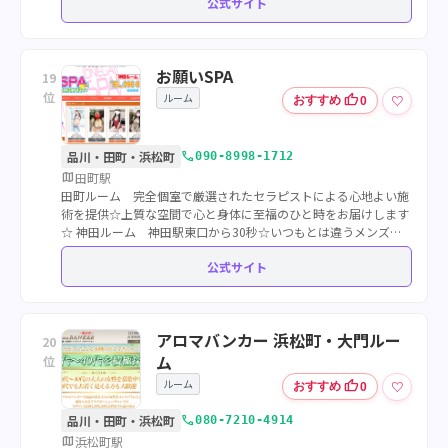
公式サイト
お願いSPA
19
位
ルーム
thumb_up
♡
おすすめ
0
call
品川・田町・浜松町
090-8998-1712
map
田町駅
田町ルーム 完全個室で厳選されたセラピストによる心地よい施
術を提供☆上質な空間で心と身体に至福のひと時をお届けします
☆ 神田ルーム 神田駅東口から30秒☆いつもとは違うメンズエ
ステをご堪能下さい☆
公式サイト
アロマバンカー 浜松町・大門ルー
20
ム
位
ルーム
thumb_up
♡
おすすめ
0
call
品川・田町・浜松町
080-7210-4914
map
浜松町駅