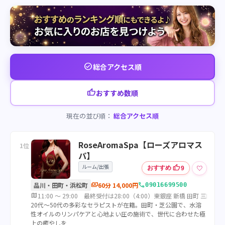
check_circle
総合アクセス順
thumb_up
おすすめ数順
現在の並び順：
総合アクセス順
RoseAromaSpa【ローズアロマス
1位
パ】
ルーム/出張
thumb_up
♡
おすすめ
9
payments
call
品川・田町・浜松町
60分 14,000円
09016699500
map
11:00 ～ 29:00 最終受付は28:00（4:00）東銀座 新橋 田町 三田 
20代〜50代の多彩なセラピストが在籍。田町・芝公園で、水溶
性オイルのリンパケアと心地よい圧の施術で、世代に合わせた極
上の癒やしを