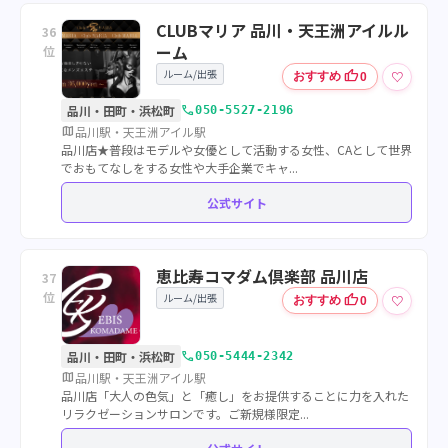
CLUBマリア 品川・天王洲アイルル
36
ーム
位
ルーム/出張
thumb_up
♡
おすすめ
0
call
品川・田町・浜松町
050-5527-2196
map
品川駅・天王洲アイル駅
品川店★普段はモデルや女優として活動する女性、CAとして世界
でおもてなしをする女性や大手企業でキャ...
公式サイト
恵比寿コマダム倶楽部 品川店
37
位
ルーム/出張
thumb_up
♡
おすすめ
0
call
品川・田町・浜松町
050-5444-2342
map
品川駅・天王洲アイル駅
品川店「大人の色気」と「癒し」をお提供することに力を入れた
リラクゼーションサロンです。ご新規様限定...