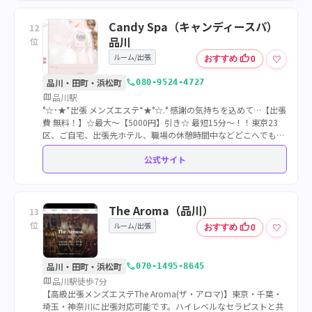
Candy Spa（キャンディースパ）
12
品川
位
ルーム/出張
thumb_up
♡
おすすめ
0
call
品川・田町・浜松町
080-9524-4727
map
品川駅
°☆･★*出張 メンズエステ*★°☆.° 感謝の気持ちを込めて…【出張
費 無料！】☆最大〜【5000円】引き☆ 最短15分〜！！東京23
区、ご自宅、出張先ホテル、職場の休憩時間中などどこへでも
【ハイレベルな美女セラピスト】が出張いたします★貴方に癒し
公式サイト
のひとときを…
The Aroma（品川）
13
位
ルーム/出張
thumb_up
♡
おすすめ
0
call
品川・田町・浜松町
070-1495-8645
map
品川駅徒歩7分
【高級出張メンズエステThe Aroma(ザ・アロマ)】東京・千葉・
埼玉・神奈川に出張対応可能です。ハイレベルなセラピストと共