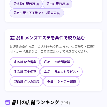
浜松町駅周辺
田町駅周辺
place
place
(4)
(4)
品川駅・天王洲アイル駅周辺
place
(4)
品川メンズエステを条件で絞り込む
tune
お好みの条件で品川の店舗を絞り込めます。仕事帰り・深夜利
用・カード決済など、ご希望に合わせてお選びください。
nightlight
schedule
品川 深夜営業
品川 24時間営業
meeting_room
person
品川 完全個室
品川 日本人セラピスト
credit_card
shower
品川 クレカ対応
品川 シャワー完備
品川の店舗ランキング
storefront
(59件)