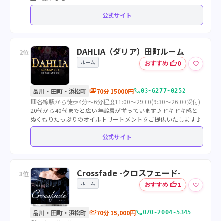
公式サイト
DAHLIA（ダリア）田町ルーム
2位
ルーム
thumb_up
♡
おすすめ
0
payments
call
品川・田町・浜松町
70分 15000円
03-6277-0252
map
各線駅から徒歩4分～6分程度11:00～29:00(9:30～26:00受付)
20代から40代までと広い年齢層が揃っています♪ドキドキ感と
ぬくもりたっぷりのオイルトリートメントをご提供いたします♪
公式サイト
Crossfade -クロスフェード-
3位
ルーム
thumb_up
♡
おすすめ
1
payments
call
品川・田町・浜松町
70分 15,000円
070-2004-5345