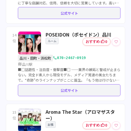
に丁寧な店舗対応、信用、信頼を大切に営業しています。高い水
準の圧倒的ビジュアルレベルを保っていますのでご安心してご利
公式サイト
用ください。
POSEIDON（ポセイドン）品川
14
位
ルーム
thumb_up
♡
おすすめ
0
call
品川・田町・浜松町
070-2467-0919
map
品川駅
■□話題性・注目度・衝撃度■□ ──業界の嫉妬と警戒が止まら
ない。完全ド素人から現役モデル、メディア常連の美女たちま
で。“奇跡”のラインナップがここに誕生。「もう他は行けない」
と噂される“伝説”のその先へ──“選ばれし者だけが辿り着く”メ
公式サイト
ンズエステの最終到達地点。
Aroma The Star（アロマザスタ
15
ー）
位
出張
thumb_up
♡
おすすめ
0