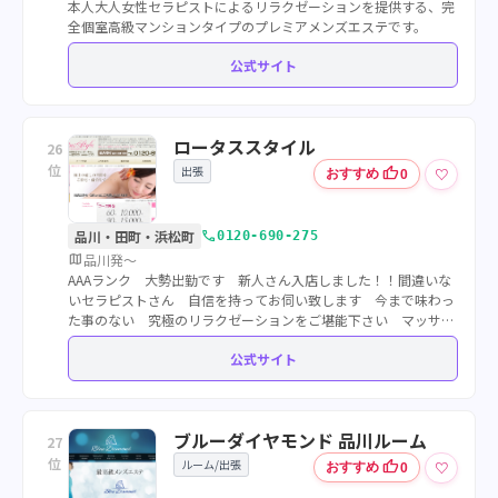
本人大人女性セラピストによるリラクゼーションを提供する、完
全個室高級マンションタイプのプレミアメンズエステです。
公式サイト
ロータススタイル
26
位
出張
thumb_up
♡
おすすめ
0
call
品川・田町・浜松町
0120-690-275
map
品川発～
AAAランク 大勢出勤です 新人さん入店しました！！間違いな
いセラピストさん 自信を持ってお伺い致します 今まで味わっ
た事のない 究極のリラクゼーションをご堪能下さい マッサー
ジだけでなく 目でも癒される 当店の美女癒しをお届け致しま
公式サイト
す
ブルーダイヤモンド 品川ルーム
27
位
ルーム/出張
thumb_up
♡
おすすめ
0