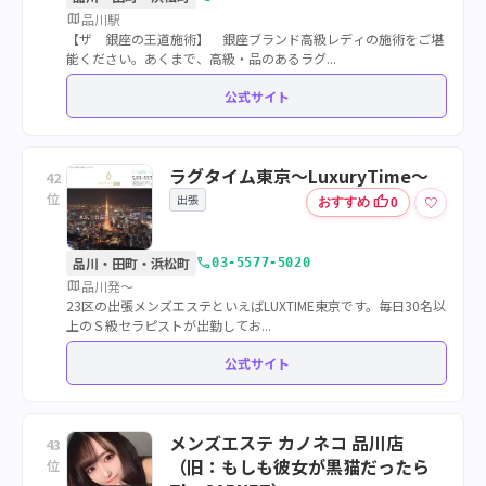
map
品川駅
【ザ 銀座の王道施術】 銀座ブランド高級レディの施術をご堪
能ください。あくまで、高級・品のあるラグ...
公式サイト
ラグタイム東京～LuxuryTime～
42
位
出張
thumb_up
♡
おすすめ
0
call
品川・田町・浜松町
03-5577-5020
map
品川発～
23区の出張メンズエステといえばLUXTIME東京です。毎日30名以
上のＳ級セラピストが出勤してお...
公式サイト
メンズエステ カノネコ 品川店
43
（旧：もしも彼女が黒猫だったら
位