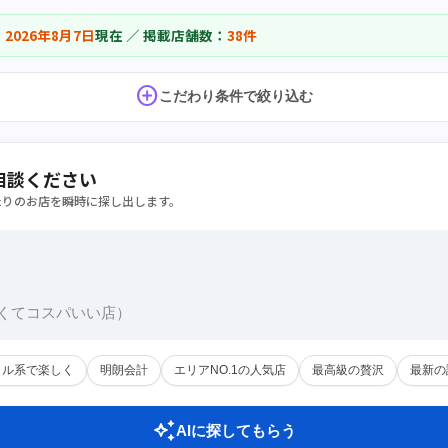
：
2026年8月7日
現在 ／ 掲載店舗数：
38件
add_circle
こだわり条件で絞り込む
相談ください
たりのお店を瞬時に探し出します。
ャル系で楽しく
明朗会計
エリアNO.1の人気店
最高級の贅沢
最新の
auto_awesome
AIに探してもらう