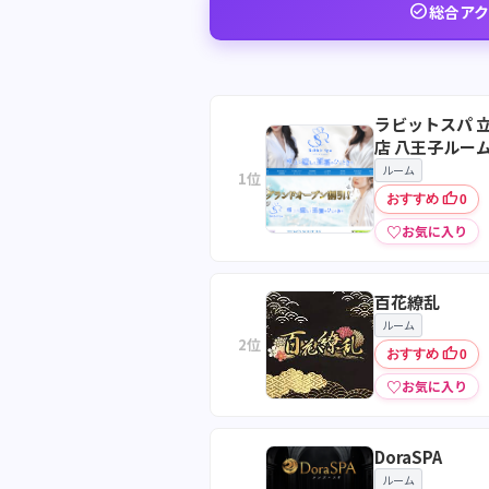
check_circle
総合アク
ラビットスパ 
店 八王子ルー
ルーム
1位
thumb_up
おすすめ
0
♡
お気に入り
百花繚乱
ルーム
2位
thumb_up
おすすめ
0
♡
お気に入り
DoraSPA
ルーム