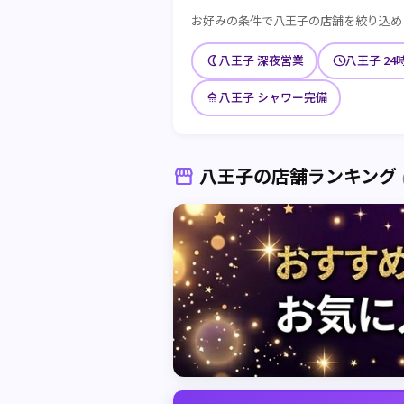
お好みの条件で八王子の店舗を絞り込め
nightlight
schedule
八王子 深夜営業
八王子 24
shower
八王子 シャワー完備
八王子の店舗ランキング
storefront