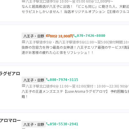
map
八王子駅北口徒歩5分 10:00～翌 05:00 60分⁄ 12,000円～
なんと超高級店が八王子に出店！ 「どこも同じ」に飽きた人、大歓
セラピストしかいません！ 当店オリジナルオプション【王様のフルコ
payments
call
八王子・日野
80分 18,000円
070-7426-8080
map
八王子駅徒歩5分・西八王子駅徒歩5分11:00～翌5:00(受付時間:10:0
抜群の包容力を持つ最高の女神達！八王子エリア最強のサービス!!満足
達がお客様の疲れた心と体をリフレッシュ！！
a（ラグゼアロ
call
八王子・日野
080-7974-3115
map
八王子駅北口徒歩6分 11:00～翌 02:00(受付：10:00～22:30) 90分⁄
八王子の王道メンズエステ【Luxe Aromaラグゼアロマ】 予約困難
籍！
e（アロマロー
call
八王子・日野
050-5530-2941