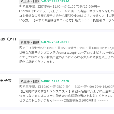
call
八王子・日野
070-6637-8952
map
八王子駅北口徒歩6分 11:00～翌 01:00 70分⁄ 15,000円～
Enotera（エノテラ） 八王子ルームです。 ☆当店、オプションなし
コミ価格なので安心安全♪余計な駆引や支出はございません♪ 【ご新規
いる方】 【今すぐお店探されている方】最大３０００円割引クーポ
inus（アロ
call
八王子・日野
070-7594-0891
map
八王子駅徒歩5分 10:00～翌 05:00(受付：9:00～翌4:00) 60分⁄ 12,
甘美な八王子メンズエステ Aroma w.Lupinus〜アロマルピナス 
こでしか味わえない甘美で蜜のようにとろける大人の体験を八王子の
是非ご堪能くださいませ。
王子店
call
八王子・日野
080-5115-2626
map
八王子駅北口 10:00～翌 05:00(受付：9:30～翌4:00) 70分⁄ 16,00
【圧倒的に攻めすぎたメンズエステ 】新宿有名店が八王子に出店!!!3度
つまらないメンズエステに飽きたお客様是非当店をお試しください。
セラピストしかいません!!~~~~~ご新規様限定1000円割引~~~~~~