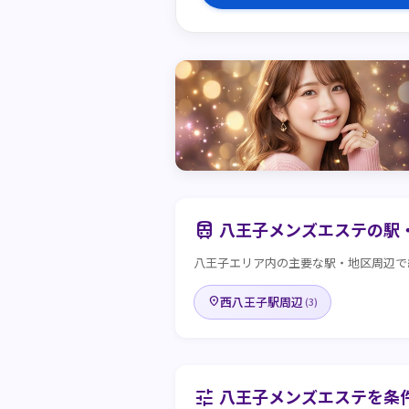
八王子メンズエステの駅
train
八王子エリア内の主要な駅・地区周辺で
西八王子駅周辺
place
(3)
八王子メンズエステを条
tune