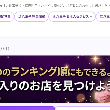
ます。仕事帰り・深夜利用・カード決済など、ご希望に合わせてお選びくだ
meeting_room
person
credit_card
時間営業
八王子 完全個室
八王子 日本人セラピスト
八王
(38件)