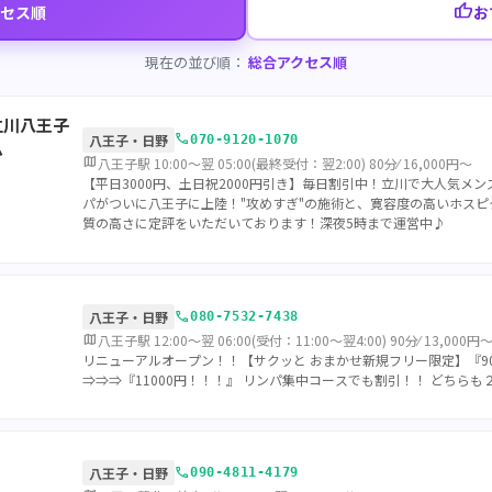
thumb_up
セス順
お
現在の並び順：
総合アクセス順
立川八王子
call
八王子・日野
070-9120-1070
ム
map
八王子駅 10:00～翌 05:00(最終受付：翌2:00) 80分⁄ 16,000円～
【平日3000円、土日祝2000円引き】毎日割引中！立川で大人気メ
パがついに八王子に上陸！"攻めすぎ"の施術と、寛容度の高いホス
質の高さに定評をいただいております！深夜5時まで運営中♪
call
八王子・日野
080-7532-7438
map
八王子駅 12:00～翌 06:00(受付：11:00～翌4:00) 90分⁄ 13,000円
リニューアルオープン！！【サクッと おまかせ新規フリー限定】『9
⇒⇒⇒『11000円！！！』 リンパ集中コースでも割引！！ どちら
call
八王子・日野
090-4811-4179