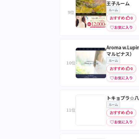
王子ルーム
ルーム
9位
thumb_up
おすすめ
0
♡
お気に入り
Aroma w.Lup
マルピナス）
ルーム
10位
thumb_up
おすすめ
0
♡
お気に入り
トキョプラ☆八
ルーム
11位
thumb_up
おすすめ
0
♡
お気に入り