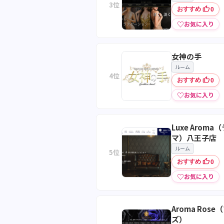
3位
thumb_up
おすすめ
0
♡
お気に入り
女神の手
ルーム
4位
thumb_up
おすすめ
0
♡
お気に入り
Luxe Arom
マ）八王子店
ルーム
5位
thumb_up
おすすめ
0
♡
お気に入り
Aroma Ros
ズ）