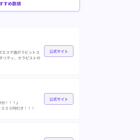
すすめ数順
公式サイト
ンズエステ店がラビットス
ピタリティ、セラピストの
～
公式サイト
0分！！！』
も２０００円引き！！！