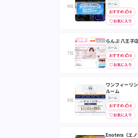
ルーム
6位
thumb_up
おすすめ
0
♡
お気に入り
らんぷ 八王子
ルーム
7位
thumb_up
おすすめ
0
♡
お気に入り
ワンフィーリン
ルーム
ルーム
8位
thumb_up
おすすめ
0
♡
お気に入り
Enotera（エ