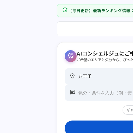
update
【毎日更新】最新ランキング情報
AIコンシェルジュにご
psychology_alt
ご希望のエリアと気分から、ぴっ
location_on
chat
ギ