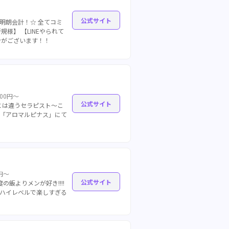
公式サイト
の明朗会計！☆ 全てコミ
様】 【LINEやられて
ンがございます！！
000円～
公式サイト
〜他とは違うセラピスト〜こ
「アロマルピナス」にて
0円～
公式サイト
の飯よりメンが好き!!!!
ハイレベルで楽しすぎる