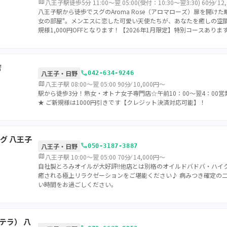
map
八王子駅徒歩5分 11:00～翌 05:00(受付：10:30〜翌3:30) 60分⁄ 12
八王子駅から徒歩でスグのAroma Rose（アロマローズ）扉を開けた瞬
女の部屋"。メンエスに恋した可愛い天使たちが、あなたを癒しの空
規様1,000円OFFとなります！【2026年1月限定】特別コースありま
店
call
八王子・日野
042-634-9246
map
八王子駅 08:00～翌 05:00 90分⁄ 10,000円～
駅から徒歩3分！熟女・オトナ女子専門店☆午前10：00～翌4：00営業 
★ ご新規様は1000円引きです【クレジット決済対応可能】！
グ 八王子
call
八王子・日野
050-3187-3887
map
八王子駅 10:00～翌 05:00 70分⁄ 14,000円～
自社製とろみオイルが大好評!!他店とは別格のオイルドバドバ・ハイ
癒される極上リラクゼーションをご堪能ください♪ 病みつき確定の
い時間をお過ごしください。
ノテラ） 八