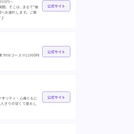
,000円～
公式サイト
間、そこは...まるで"彼
間へお連れします。ご新
す♪
公式サイト
90分コース⇒11000円
公式サイト
クオリティ・心身ともに
二人きりの甘くて愛おし