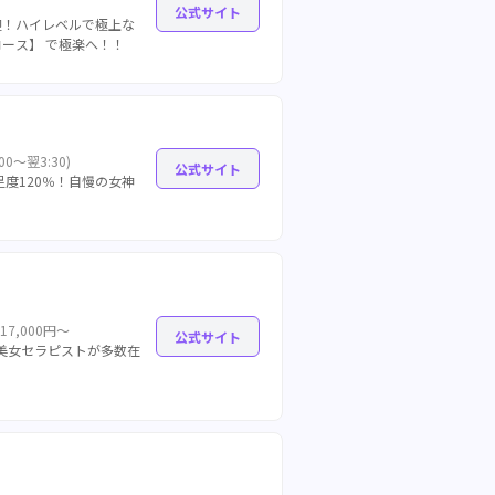
公式サイト
迎！ハイレベルで極上な
ース】 で極楽へ！！
0～翌3:30)
公式サイト
度120％！自慢の女神
 17,000円～
公式サイト
な美女セラピストが多数在