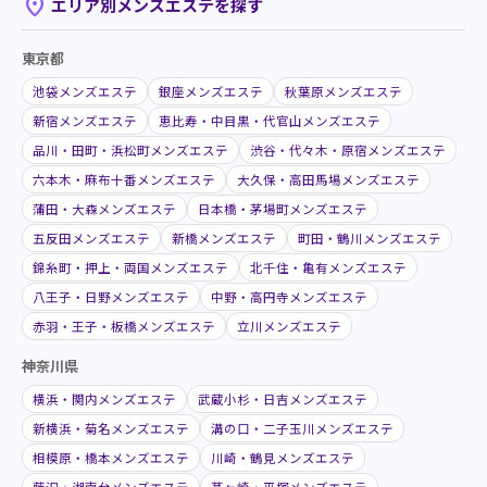
place
エリア別メンズエステを探す
東京都
池袋メンズエステ
銀座メンズエステ
秋葉原メンズエステ
新宿メンズエステ
恵比寿・中目黒・代官山メンズエステ
品川・田町・浜松町メンズエステ
渋谷・代々木・原宿メンズエステ
六本木・麻布十番メンズエステ
大久保・高田馬場メンズエステ
蒲田・大森メンズエステ
日本橋・茅場町メンズエステ
五反田メンズエステ
新橋メンズエステ
町田・鶴川メンズエステ
錦糸町・押上・両国メンズエステ
北千住・亀有メンズエステ
八王子・日野メンズエステ
中野・高円寺メンズエステ
赤羽・王子・板橋メンズエステ
立川メンズエステ
神奈川県
横浜・関内メンズエステ
武蔵小杉・日吉メンズエステ
新横浜・菊名メンズエステ
溝の口・二子玉川メンズエステ
相模原・橋本メンズエステ
川崎・鶴見メンズエステ
藤沢・湘南台メンズエステ
茅ヶ崎・平塚メンズエステ