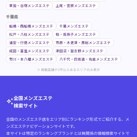
草加・谷塚メンズエステ
上尾・宮原メンズエステ
千葉県
船橋・西船橋メンズエステ
千葉メンズエステ
松戸・八柱メンズエステ
柏・我孫子メンズエステ
浦安・行徳メンズエステ
市原・木更津・房総メンズエステ
成田・富里メンズエステ
津田沼・習志野メンズエステ
市川・本八幡メンズエステ
八千代・四街道・佐倉メンズエステ
※ 掲載店舗が3件以上あるエリアのみ表示
全国メンズエステ
auto_awesome
検索サイト
全国のメンズエステ店をエリア別にランキング形式でご紹介する、メ
ンズエステナビゲーションサイトです。
本サイトは特定のランキングブランドとは無関係の情報検索サイトで