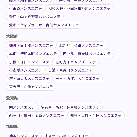
小田原メンズエステ
相模大野・小田急相模原メンズエステ
登戸・向ヶ丘遊園メンズエステ
鷺沼・たまプラーザ・青葉台メンズエステ
大阪府
難波・日本橋メンズエステ
北新地・梅田メンズエステ
本町・堺筋本町メンズエステ
西中島・新大阪メンズエステ
京橋・守口メンズエステ
谷町九丁目メンズエステ
心斎橋メンズエステ
天満・南森町メンズエステ
堺・南大阪メンズエステ
十三・西淀川メンズエステ
東大阪・布施メンズエステ
愛知県
栄メンズエステ
名古屋・名駅・納屋橋メンズエステ
西三河・豊田・岡崎メンズエステ
知多・大府・半田メンズエステ
福岡県
博多メンズエステ
北九州・小倉メンズエステ