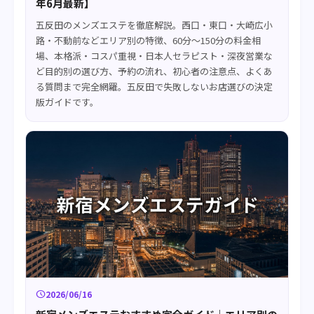
年6月最新】
五反田のメンズエステを徹底解説。西口・東口・大崎広小
路・不動前などエリア別の特徴、60分〜150分の料金相
場、本格派・コスパ重視・日本人セラピスト・深夜営業な
ど目的別の選び方、予約の流れ、初心者の注意点、よくあ
る質問まで完全網羅。五反田で失敗しないお店選びの決定
版ガイドです。
schedule
2026/06/16