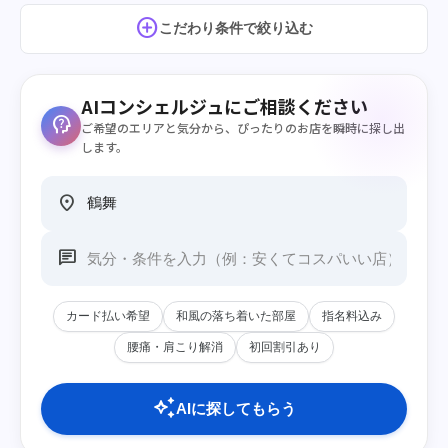
add_circle
こだわり条件で絞り込む
AIコンシェルジュにご相談ください
psychology_alt
ご希望のエリアと気分から、ぴったりのお店を瞬時に探し出
します。
location_on
chat
カード払い希望
和風の落ち着いた部屋
指名料込み
腰痛・肩こり解消
初回割引あり
auto_awesome
AIに探してもらう