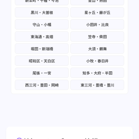
新栄町・千種・今池
金山・熱田
黒川・大曽根
星ヶ丘・藤が丘
守山・小幡
小田井・比良
東海通・高畑
笠寺・柴田
堀田・新瑞橋
大須・鶴舞
昭和区・天白区
小牧・春日井
尾張・一宮
知多・大府・半田
西三河・豊田・岡崎
東三河・豊橋・豊川