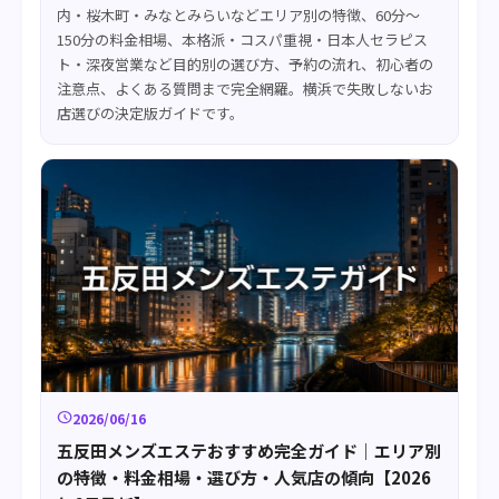
内・桜木町・みなとみらいなどエリア別の特徴、60分〜
150分の料金相場、本格派・コスパ重視・日本人セラピス
ト・深夜営業など目的別の選び方、予約の流れ、初心者の
注意点、よくある質問まで完全網羅。横浜で失敗しないお
店選びの決定版ガイドです。
schedule
2026/06/16
五反田メンズエステおすすめ完全ガイド｜エリア別
の特徴・料金相場・選び方・人気店の傾向【2026