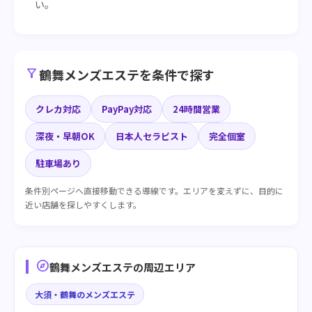
い。
filter_alt
鶴舞メンズエステを条件で探す
クレカ対応
PayPay対応
24時間営業
深夜・早朝OK
日本人セラピスト
完全個室
駐車場あり
条件別ページへ直接移動できる導線です。エリアを変えずに、目的に
近い店舗を探しやすくします。
explore
鶴舞メンズエステの周辺エリア
大須・鶴舞のメンズエステ