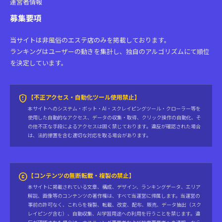
運営者情報
募集要項
当サイトは非風俗のエステ店のみを掲載しております。
ランキングはユーザーの動きを集計し、独自のアルゴリズムにて順位
を決定しています。
gpp_maybe
【不正アクセス・自動化ツール使用禁止】
本サイトへのシステム・ボット・AI・スクレイピングツール・クローラー等を
使用した自動的なアクセス、データの収集・取得、クリック操作の自動化、そ
の他不正な手段によるアクセスは固く禁じております。違反が確認された場合
は、法的措置を含む適切な対応を取る場合があります。
copyright
【コンテンツの無断転載・複製の禁止】
本サイトに掲載されている文章、構成、デザイン、ランキングデータ、エリア
解説、画像等のコンテンツの著作権は、すべて当運営に帰属します。当運営の
事前の許可なく、これらを複製、転載、改変、配布、販売、データ抽出（スク
レイピング含む）、自動収集、AI学習用途への利用を行うことを禁じます。違