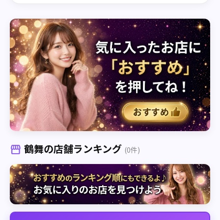
鶴舞の店舗ランキング
storefront
(0件)