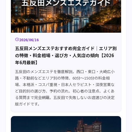
schedule
2026/06/16
五反田メンズエステおすすめ完全ガイド｜エリア別
の特徴・料金相場・選び方・人気店の傾向【2026
年6月最新】
五反田のメンズエステを徹底解説。西口・東口・大崎広小
路・不動前などエリア別の特徴、60分〜150分の料金相
場、本格派・コスパ重視・日本人セラピスト・深夜営業な
ど目的別の選び方、予約の流れ、初心者の注意点、よくあ
る質問まで完全網羅。五反田で失敗しないお店選びの決定
版ガイドです。