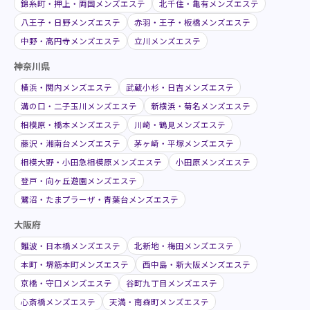
錦糸町・押上・両国メンズエステ
北千住・亀有メンズエステ
八王子・日野メンズエステ
赤羽・王子・板橋メンズエステ
中野・高円寺メンズエステ
立川メンズエステ
神奈川県
横浜・関内メンズエステ
武蔵小杉・日吉メンズエステ
溝の口・二子玉川メンズエステ
新横浜・菊名メンズエステ
相模原・橋本メンズエステ
川崎・鶴見メンズエステ
藤沢・湘南台メンズエステ
茅ヶ崎・平塚メンズエステ
相模大野・小田急相模原メンズエステ
小田原メンズエステ
登戸・向ヶ丘遊園メンズエステ
鷺沼・たまプラーザ・青葉台メンズエステ
大阪府
難波・日本橋メンズエステ
北新地・梅田メンズエステ
本町・堺筋本町メンズエステ
西中島・新大阪メンズエステ
京橋・守口メンズエステ
谷町九丁目メンズエステ
心斎橋メンズエステ
天満・南森町メンズエステ