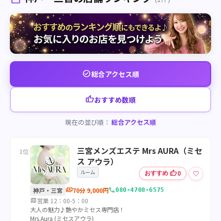
check_circle
総合アクセス順
thumb_up
おすすめ数順
現在の並び順：
総合アクセス順
三宮メンズエステ Mrs AURA（ミセ
1位
ス アウラ）
ルーム
thumb_up
♡
おすすめ
0
payments
call
神戸・三宮
70分 9,000円
080-4708-6575
map
営業 12：00-5：00
大人の魅力♪艶やかミセス専門店！
Mrs.Aura (ミセスアウラ)