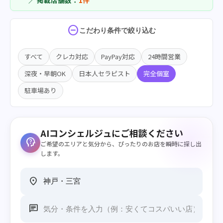
／ 掲載店舗数：
1件
do_not_disturb_on
こだわり条件で絞り込む
すべて
クレカ対応
PayPay対応
24時間営業
深夜・早朝OK
日本人セラピスト
完全個室
駐車場あり
AIコンシェルジュにご相談ください
psychology_alt
ご希望のエリアと気分から、ぴったりのお店を瞬時に探し出
します。
location_on
chat