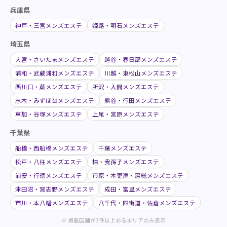
兵庫県
神戸・三宮メンズエステ
姫路・明石メンズエステ
埼玉県
大宮・さいたまメンズエステ
越谷・春日部メンズエステ
浦和・武蔵浦和メンズエステ
川越・東松山メンズエステ
西川口・蕨メンズエステ
所沢・入間メンズエステ
志木・みずほ台メンズエステ
熊谷・行田メンズエステ
草加・谷塚メンズエステ
上尾・宮原メンズエステ
千葉県
船橋・西船橋メンズエステ
千葉メンズエステ
松戸・八柱メンズエステ
柏・我孫子メンズエステ
浦安・行徳メンズエステ
市原・木更津・房総メンズエステ
津田沼・習志野メンズエステ
成田・富里メンズエステ
市川・本八幡メンズエステ
八千代・四街道・佐倉メンズエステ
※ 掲載店舗が3件以上あるエリアのみ表示