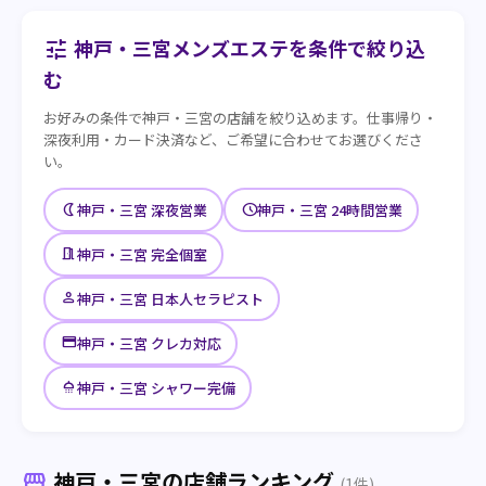
神戸・三宮メンズエステを条件で絞り込
tune
む
お好みの条件で神戸・三宮の店舗を絞り込めます。仕事帰り・
深夜利用・カード決済など、ご希望に合わせてお選びくださ
い。
nightlight
schedule
神戸・三宮 深夜営業
神戸・三宮 24時間営業
meeting_room
神戸・三宮 完全個室
person
神戸・三宮 日本人セラピスト
credit_card
神戸・三宮 クレカ対応
shower
神戸・三宮 シャワー完備
神戸・三宮の店舗ランキング
storefront
(1件)