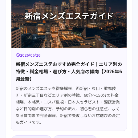
schedule
2026/06/16
新宿メンズエステおすすめ完全ガイド｜エリア別の
特徴・料金相場・選び方・人気店の傾向【2026年6
月最新】
新宿のメンズエステを徹底解説。西新宿・東口・歌舞伎
町・新宿三丁目などエリア別の特徴、60分〜150分の料金
相場、本格派・コスパ重視・日本人セラピスト・深夜営業
など目的別の選び方、予約の流れ、初心者の注意点、よく
ある質問まで完全網羅。新宿で失敗しないお店選びの決定
版ガイドです。