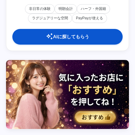
非日常の体験
明朗会計
ハーフ・外国籍
ラグジュアリーな空間
PayPayが使える
auto_awesome
AIに探してもらう