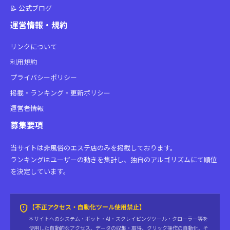
📝 公式ブログ
運営情報・規約
リンクについて
利用規約
プライバシーポリシー
掲載・ランキング・更新ポリシー
運営者情報
募集要項
当サイトは非風俗のエステ店のみを掲載しております。
ランキングはユーザーの動きを集計し、独自のアルゴリズムにて順位
を決定しています。
gpp_maybe
【不正アクセス・自動化ツール使用禁止】
本サイトへのシステム・ボット・AI・スクレイピングツール・クローラー等を
使用した自動的なアクセス、データの収集・取得、クリック操作の自動化、そ