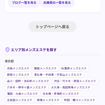
ブログ一覧を見る
兵庫県の一覧を見る
トップページへ戻る
place
エリア別メンズエステを探す
東京都
池袋メンズエステ
銀座メンズエステ
秋葉原メンズエステ
新宿メンズエステ
恵比寿・中目黒・代官山メンズエステ
品川・田町・浜松町メンズエステ
渋谷・代々木・原宿メンズエステ
六本木・麻布十番メンズエステ
大久保・高田馬場メンズエステ
蒲田・大森メンズエステ
日本橋・茅場町メンズエステ
五反田メンズエステ
新橋メンズエステ
町田・鶴川メンズエステ