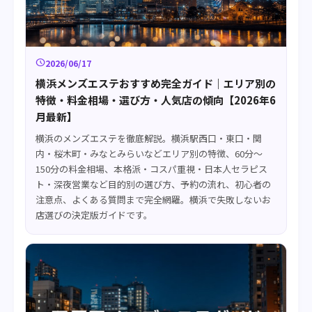
schedule
2026/06/17
横浜メンズエステおすすめ完全ガイド｜エリア別の
特徴・料金相場・選び方・人気店の傾向【2026年6
月最新】
横浜のメンズエステを徹底解説。横浜駅西口・東口・関
内・桜木町・みなとみらいなどエリア別の特徴、60分〜
150分の料金相場、本格派・コスパ重視・日本人セラピス
ト・深夜営業など目的別の選び方、予約の流れ、初心者の
注意点、よくある質問まで完全網羅。横浜で失敗しないお
店選びの決定版ガイドです。